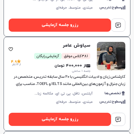
سطوح‌تدریس
مبتدی،
متوسط،
حرفه‌ای
رزرو جلسه آزمایشی
سیاوش عامر
381 کلاس موفق
آزمایشی رایگان
4.9
از 14 نظر
از 400,000 تومان
جلسه ۱ ساعتی
کارشناس زبان و ادبیات انگلیسی با ۲۰ سال سابقه تدریس، متخصص در
زبان جنرال و آزمون‌های بین‌المللی مانند IELTS و TOEFL، مناسب برای
تمامی سطوح و اهداف آموزشی.
آ
یلتس، تافل، پی تی ای، مکالمه زبان انگلیسی، گرامر زبان انگلیسی، زبان انگلیسی تجاری، زبان انگلیسی آمریکایی، زبان انگلیسی کنکور ارشد، زبان انگلیسی کنکور دکتری، زبان انگلیسی نهم دبیرستان، زبان انگلیسی دهم دبیرستان، زبان انگلیسی یازدهم دبیرستان، زبان انگلیسی دوازدهم دبیرستان، دولینگو، OET
تخصص‌ها
سطوح‌تدریس
مبتدی،
متوسط،
حرفه‌ای
رزرو جلسه آزمایشی