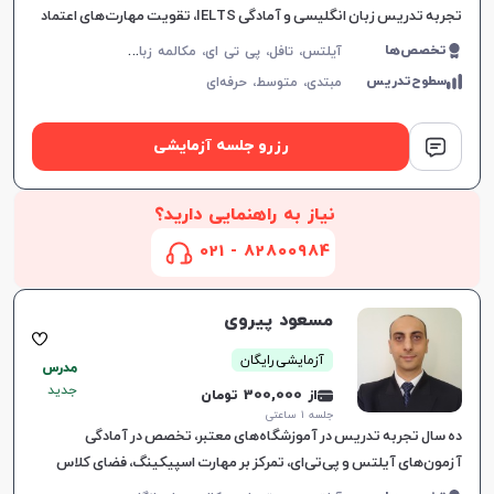
تجربه تدریس زبان انگلیسی و آمادگی IELTS، تقویت مهارت‌های اعتماد
به نفس، مکالمه و گرامر، ارتباط موثر و یادگیری لذت‌ب
آ
یلتس، تافل، پی تی ای، مکالمه زبان انگلیسی، گرامر زبان انگلیسی، زبان انگلیسی تجاری، زبان انگلیسی آمریکایی، زبان انگلیسی کنکور ارشد، دولینگو، زبان انگلیسی عمومی، زبان انگلیسی کانادایی
تخصص‌ها
سطوح‌تدریس
مبتدی،
متوسط،
حرفه‌ای
رزرو جلسه آزمایشی
نیاز به راهنمایی دارید؟
82800984 - 021
مسعود پیروی
آزمایشی رایگان
مدرس
جدید
از 300,000 تومان
جلسه ۱ ساعتی
ده سال تجربه تدریس در آموزشگاه‌های معتبر، تخصص در آمادگی
آزمون‌های آیلتس و پی‌تی‌ای، تمرکز بر مهارت اسپیکینگ، فضای کلاس
پرانرژی و برنامه‌ریزی شخصی‌سازی‌شده.