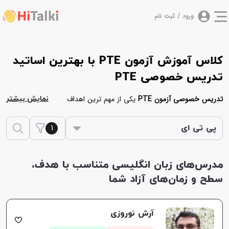
ورود / ثبت نام
کلاس آموزش آزمون PTE با بهترین اساتید
تدریس خصوصی PTE
تدریس خصوصی آزمون PTE
یکی از مهم ترین اهداف
نمایش بیشتر
مجموعه
هایتاکی
برای آموزش زبان انگلیسی به زبان آموزان
1
می‌باشد. در ادامه یک لیست از مدرس هایی آورده شده
پی تی ای
است که آزمون PTE را به صورت خصوصی تدریس می‌کنند.
بدین منظور شما می‌توانید برای موفقیت در این آزمون در
مدرس‌های زبان انگلیسی متناسب با هدف،
کلاس های حضوری یا آنلاین پی تی ای
شرکت نمایید.
سطح و زمان‌های آزاد شما
مدرس های پلتفرم هایتاکی در ابتدا سطح شما را بررسی
کرده، سپس کمک می‌کنند در کوتاه ترین زمان ممکن در
آزمون پی تی ای موفق شوید.
آرش نوروزی