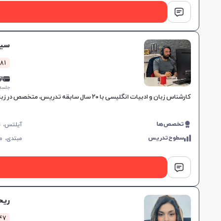
سیا
381 کلاس 
از 0,000
جلسه ۱ ساع
کارشناس زبان و ادبیات انگلیسی با ۲۰ سال سابقه تدریس، متخصص در زبان جنرال و آزمون‌های بین‌المللی مانند IELTS و TOEFL، مناسب برای تمامی سطوح و اهداف آموزشی.
تخصص‌ها
سطوح‌تدریس
مبتدی،
م
ریح
547 کلاس