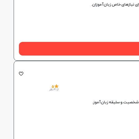
5
از 41 نظر