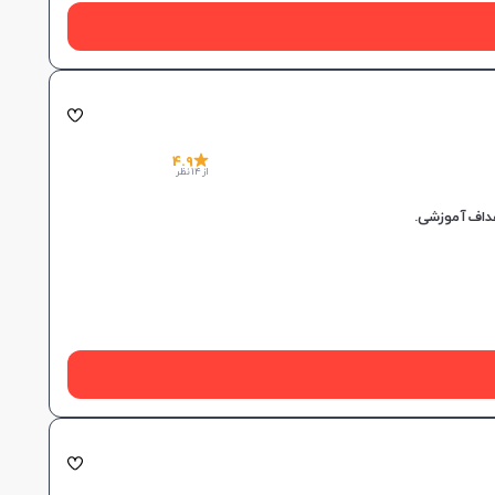
4.9
از 14 نظر