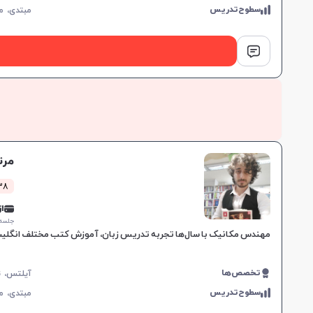
سطوح‌تدریس
مبتدی،
م
مرت
38 کلاس مو
از 0,000
جلسه ۱ ساع
مهندس مکانیک با سال‌ها تجربه تدریس زبان، آموزش کتب مختلف انگلیسی، دوره‌های Free Discussion و آمادگی برای آزمون‌های بین‌المللی، همراه با تو
تخصص‌ها
سطوح‌تدریس
مبتدی،
م