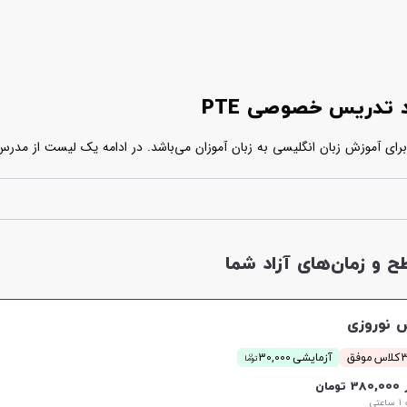
ن آزمون در
کلاس های حضوری یا آنلاین پی تی ای
شرکت نمایید. مدرس های پل
و زمان‌های آزاد شما
 نوروزی
ن
موفق
آزمایشی 30,000
توما
38 تومان
تی