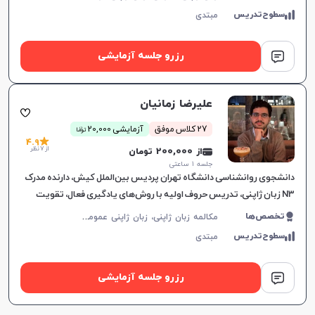
سطوح‌تدریس
مبتدی
رزرو جلسه آزمایشی
علیرضا زمانیان
ن
27 کلاس موفق
آزمایشی 20,000
توما
4.9
از 7 نظر
از 200,000 تومان
جلسه ۱ ساعتی
دانشجوی روانشناسی دانشگاه تهران پردیس بین‌الملل کیش، دارنده مدرک
N3 زبان ژاپنی، تدریس حروف اولیه با روش‌های یادگیری فعال، تقویت
مهارت‌های یادگیری زبان انگلیسی و آمادگی برای یادگیری زبان
م
کالمه زبان ژاپنی، زبان ژاپنی عمومی، زبان ژاپنی کودکان، JLPT
تخصص‌ها
سطوح‌تدریس
مبتدی
رزرو جلسه آزمایشی