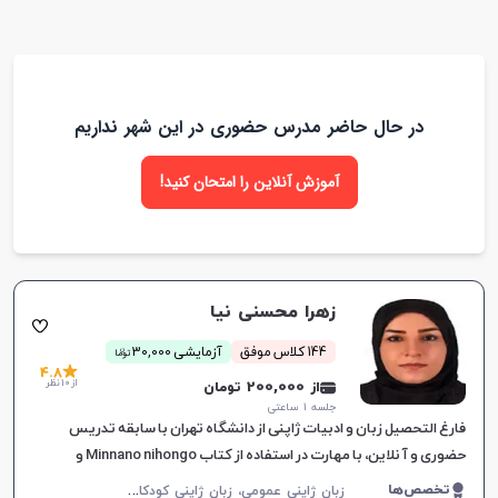
در حال حاضر مدرس حضوری در این شهر نداریم
آموزش آنلاین را امتحان کنید!
زهرا محسنی نیا
ن
144 کلاس موفق
آزمایشی 30,000
توما
4.8
از 10 نظر
از 200,000 تومان
جلسه ۱ ساعتی
فارغ التحصیل زبان و ادبیات ژاپنی از دانشگاه تهران با سابقه تدریس
حضوری و آنلاین، با مهارت در استفاده از کتاب Minnano nihongo و
انیمه‌ها برای نوجوانان و جوانان.
ز
بان ژاپنی عمومی، زبان ژاپنی کودکان، مکالمه زبان ژاپنی
تخصص‌ها