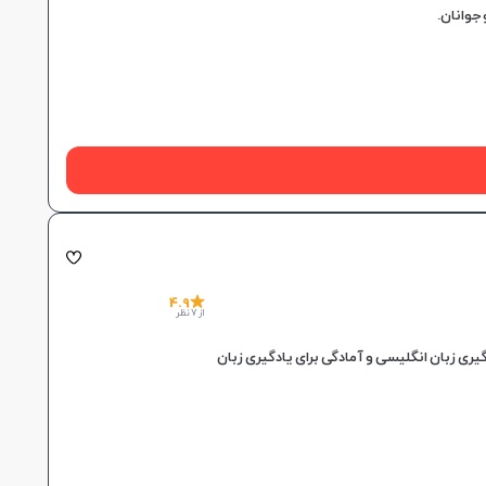
4.9
از 7 نظر