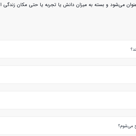
ان می‌شود و بسته به میزان دانش یا تجربه یا حتی مکان زندگی استا
د؟
ری کلاس حضوری را مشخص می‌کنند.
د مدرس مورد نظر خود را انتخاب نمایید و سپس از روی پروفایل شخصی ایشان دکم
زبان ژاپنی
را پیدا کنید: 1- نظرات زبان آموزان قبلی 2- رزومه و متن درباره استاد 3- ویدئو معرفی مدرس 4- رزرو کلاس آزمایشی و…
ح می‌شوم؟