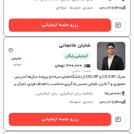
سطوح‌تدریس
مبتدی،
متوسط،
حرفه‌ای
رزرو جلسه آزمایشی
شایان خانجانی
آزمایشی رایگان
مدرس
جدید
از 200,000 تومان
جلسه ۱ ساعتی
مدرک CILS B2 و CELI B2 از دانشگاه‌های سیه‌نا و پروجا، سال‌ها تدریس
حضوری و آنلاین، طراحی مسیر یادگیری متناسب با اهداف فردی، تمرکز بر
چهار مهارت زبان و آماده‌سازی کامل برای آزمون چ
م
کالمه زبان ایتالیایی، زبان ایتالیایی عمومی، CILS، CELI
تخصص‌ها
سطوح‌تدریس
مبتدی،
متوسط
رزرو جلسه آزمایشی