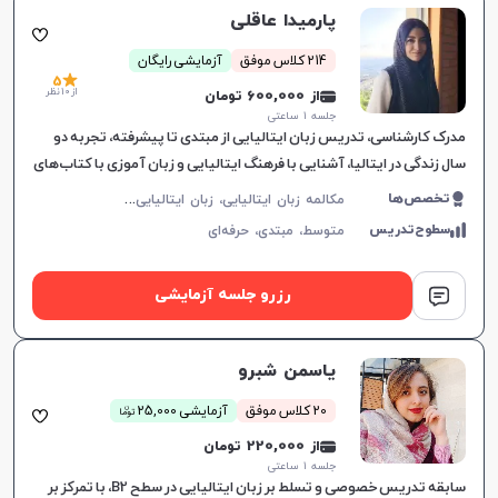
پارمیدا عاقلی
214 کلاس موفق
آزمایشی رایگان
5
از 10 نظر
از 600,000 تومان
جلسه ۱ ساعتی
مدرک کارشناسی، تدریس زبان ایتالیایی از مبتدی تا پیشرفته، تجربه دو
سال زندگی در ایتالیا، آشنایی با فرهنگ ایتالیایی و زبان آموزی با کتاب‌های
جذاب.
م
کالمه زبان ایتالیایی، زبان ایتالیایی عمومی، CILS
تخصص‌ها
سطوح‌تدریس
متوسط،
مبتدی،
حرفه‌ای
رزرو جلسه آزمایشی
یاسمن شبرو
ن
20 کلاس موفق
آزمایشی 25,000
توما
از 220,000 تومان
جلسه ۱ ساعتی
سابقه تدریس خصوصی و تسلط بر زبان ایتالیایی در سطح B2، با تمرکز بر