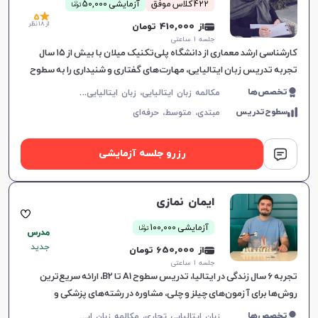
ن
422 کلاس موفق
آزمایشی 50,000
توما
5
از 18 نظر
از 410,000 تومان
جلسه ۱ ساعتی
کارشناسی ارشد معماری از دانشگاه پلی‌تکنیک میلان با بیش از ۱۵ سال
تجربه تدریس زبان ایتالیایی، مهارت‌های گفتاری و شنیداری را به سطوح
A1 تا B2 آموزش می‌دهد و درکی عمیق از فرهنگ ایتالیا ایجاد می‌کند.
م
کالمه زبان ایتالیایی، زبان ایتالیایی عمومی، زبان ایتالیایی کودکان، زبان ایتالیایی تجاری، CILS، CELI
تخصص‌ها
سطوح‌تدریس
مبتدی،
متوسط،
حرفه‌ای
رزرو جلسه آزمایشی
ایمان نمازی
ن
آزمایشی 100,000
توما
مدرس
جدید
از 650,000 تومان
جلسه ۱ ساعتی
تجربه 6 سال زندگی در ایتالیا، تدریس سطوح A1 تا B2، ارائه سریع‌ترین
روش‌ها برای آزمون‌های چیلز و چلی، مشاوره در رشته‌های پزشکی و
دندانپزشکی، مشاوره بورسی
ز
بان ایتالیایی تجاری، مکالمه زبان ایتالیایی، زبان ایتالیایی عمومی، زبان ایتالیایی کودکان، CILS، CELI
تخصص‌ها