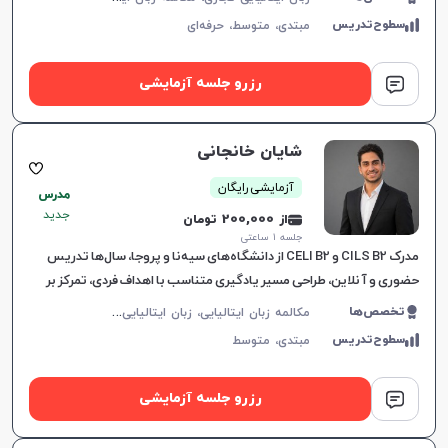
سطوح‌تدریس
مبتدی،
متوسط،
حرفه‌ای
رزرو جلسه آزمایشی
شایان خانجانی
آزمایشی رایگان
مدرس
جدید
از 200,000 تومان
جلسه ۱ ساعتی
مدرک CILS B2 و CELI B2 از دانشگاه‌های سیه‌نا و پروجا، سال‌ها تدریس
حضوری و آنلاین، طراحی مسیر یادگیری متناسب با اهداف فردی، تمرکز بر
چهار مهارت زبان و آماده‌سازی کامل برای آزمون چ
م
کالمه زبان ایتالیایی، زبان ایتالیایی عمومی، CILS، CELI
تخصص‌ها
سطوح‌تدریس
مبتدی،
متوسط
رزرو جلسه آزمایشی