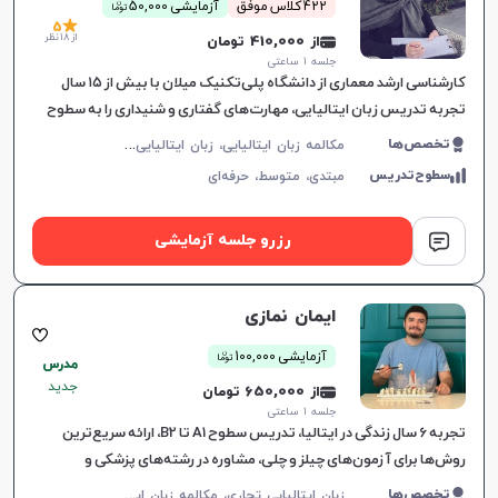
ن
422 کلاس موفق
آزمایشی 50,000
توما
5
از 18 نظر
از 410,000 تومان
جلسه ۱ ساعتی
کارشناسی ارشد معماری از دانشگاه پلی‌تکنیک میلان با بیش از ۱۵ سال
تجربه تدریس زبان ایتالیایی، مهارت‌های گفتاری و شنیداری را به سطوح
A1 تا B2 آموزش می‌دهد و درکی عمیق از فرهنگ ایتالیا ایجاد می‌کند.
م
کالمه زبان ایتالیایی، زبان ایتالیایی عمومی، زبان ایتالیایی کودکان، زبان ایتالیایی تجاری، CILS، CELI
تخصص‌ها
سطوح‌تدریس
مبتدی،
متوسط،
حرفه‌ای
رزرو جلسه آزمایشی
ایمان نمازی
ن
آزمایشی 100,000
توما
مدرس
جدید
از 650,000 تومان
جلسه ۱ ساعتی
تجربه 6 سال زندگی در ایتالیا، تدریس سطوح A1 تا B2، ارائه سریع‌ترین
روش‌ها برای آزمون‌های چیلز و چلی، مشاوره در رشته‌های پزشکی و
دندانپزشکی، مشاوره بورسی
ز
بان ایتالیایی تجاری، مکالمه زبان ایتالیایی، زبان ایتالیایی عمومی، زبان ایتالیایی کودکان، CILS، CELI
تخصص‌ها