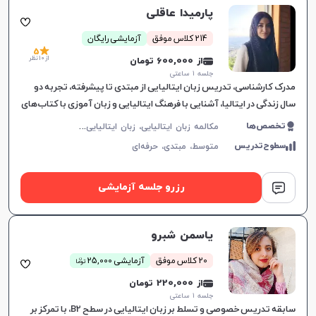
پارمیدا عاقلی
214 کلاس موفق
آزمایشی رایگان
5
از 10 نظر
از 600,000 تومان
جلسه ۱ ساعتی
مدرک کارشناسی، تدریس زبان ایتالیایی از مبتدی تا پیشرفته، تجربه دو
سال زندگی در ایتالیا، آشنایی با فرهنگ ایتالیایی و زبان آموزی با کتاب‌های
جذاب.
م
کالمه زبان ایتالیایی، زبان ایتالیایی عمومی، CILS
تخصص‌ها
سطوح‌تدریس
متوسط،
مبتدی،
حرفه‌ای
رزرو جلسه آزمایشی
یاسمن شبرو
ن
20 کلاس موفق
آزمایشی 25,000
توما
از 220,000 تومان
جلسه ۱ ساعتی
سابقه تدریس خصوصی و تسلط بر زبان ایتالیایی در سطح B2، با تمرکز بر