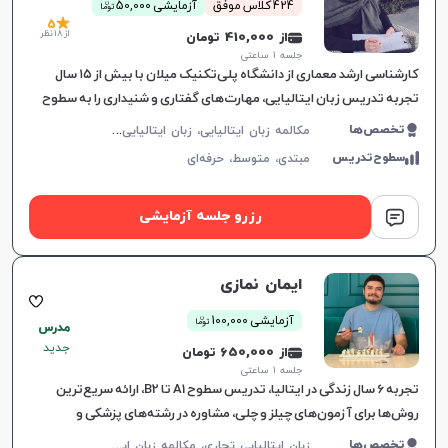
ن
424 کلاس موفق
آزمایشی 50,000
توما
5
از 18 نظر
از 410,000 تومان
جلسه ۱ ساعتی
کارشناسی ارشد معماری از دانشگاه پلی‌تکنیک میلان با بیش از ۱۵ سال
تجربه تدریس زبان ایتالیایی، مهارت‌های گفتاری و شنیداری را به سطوح
A1 تا B2 آموزش می‌دهد و درکی عمیق از فرهنگ ایتالیا ایجاد می‌کند.
م
کالمه زبان ایتالیایی، زبان ایتالیایی عمومی، زبان ایتالیایی کودکان، زبان ایتالیایی تجاری، CILS، CELI
تخصص‌ها
سطوح‌تدریس
مبتدی،
متوسط،
حرفه‌ای
رزرو جلسه آزمایشی
ایمان نمازی
ن
آزمایشی 100,000
توما
مدرس
جدید
از 650,000 تومان
جلسه ۱ ساعتی
تجربه 6 سال زندگی در ایتالیا، تدریس سطوح A1 تا B2، ارائه سریع‌ترین
روش‌ها برای آزمون‌های چیلز و چلی، مشاوره در رشته‌های پزشکی و
دندانپزشکی، مشاوره بورسی
ز
بان ایتالیایی تجاری، مکالمه زبان ایتالیایی، زبان ایتالیایی عمومی، زبان ایتالیایی کودکان، CILS، CELI
تخصص‌ها