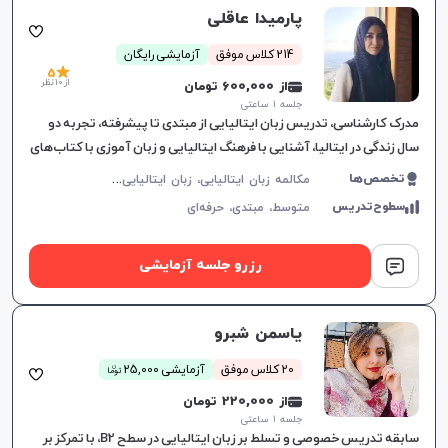
پارمیدا عاقلی
214 کلاس موفق
آزمایشی رایگان
5
از 10 نظر
از 600,000 تومان
جلسه ۱ ساعتی
مدرک کارشناسی، تدریس زبان ایتالیایی از مبتدی تا پیشرفته، تجربه دو
سال زندگی در ایتالیا، آشنایی با فرهنگ ایتالیایی و زبان آموزی با کتاب‌های
جذاب.
م
کالمه زبان ایتالیایی، زبان ایتالیایی عمومی، CILS
تخصص‌ها
سطوح‌تدریس
متوسط،
مبتدی،
حرفه‌ای
رزرو جلسه آزمایشی
یاسمن شبرو
ن
20 کلاس موفق
آزمایشی 25,000
توما
از 220,000 تومان
جلسه ۱ ساعتی
سابقه تدریس خصوصی و تسلط بر زبان ایتالیایی در سطح B2، با تمرکز بر