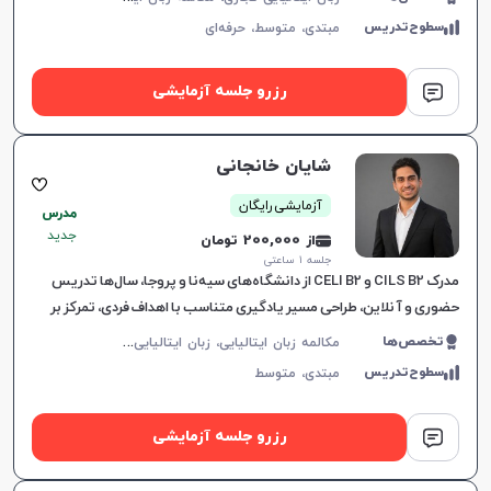
سطوح‌تدریس
مبتدی،
متوسط،
حرفه‌ای
رزرو جلسه آزمایشی
شایان خانجانی
آزمایشی رایگان
مدرس
جدید
از 200,000 تومان
جلسه ۱ ساعتی
مدرک CILS B2 و CELI B2 از دانشگاه‌های سیه‌نا و پروجا، سال‌ها تدریس
حضوری و آنلاین، طراحی مسیر یادگیری متناسب با اهداف فردی، تمرکز بر
چهار مهارت زبان و آماده‌سازی کامل برای آزمون چ
م
کالمه زبان ایتالیایی، زبان ایتالیایی عمومی، CILS، CELI
تخصص‌ها
سطوح‌تدریس
مبتدی،
متوسط
رزرو جلسه آزمایشی