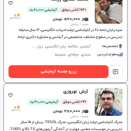
ن
1731 کلاس موفق
آزمایشی 60,000
توما
5
از 257 نظر
از 570,000 تومان
جلسه ۱ ساعتی
نمره پایان‌نامه ۲۰ در کارشناسی ارشد ادبیات انگلیسی، ۱۲ سال سابقه
تدریس در سطوح مختلف، متخصص در آیلتس و مشاوره دکتری، ارائه
آموزش‌های هدفمند مکالمه.
آ
یلتس، مکالمه زبان انگلیسی، زبان انگلیسی عمومی، گرامر زبان انگلیسی، زبان انگلیسی بریتیش، زبان انگلیسی آمریکایی، زبان انگلیسی کنکور سراسری، زبان انگلیسی کنکور ارشد، زبان انگلیسی کنکور کاردانی
تخصص‌ها
سطوح‌تدریس
مبتدی،
حرفه‌ای،
متوسط
رزرو جلسه آزمایشی
آرش نوروزی
ن
299 کلاس موفق
آزمایشی 30,000
توما
5
از 63 نظر
از 380,000 تومان
جلسه ۱ ساعتی
مدرک کارشناسی ارشد زبان انگلیسی، مدرک TESOL، بیش از ۱۵ سال
تدریس در موسسات معتبر، مهارت در آمادگی آزمون‌های IELTS و TOEFL،