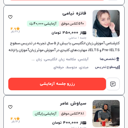
فائزه نیامی
ن
590 کلاس موفق
آزمایشی 40,000
توما
4.9
از 27 نظر
از 350,000 تومان
جلسه ۱ ساعتی
کارشناس آموزش زبان انگلیسی با بیش از ۵ سال تجربه در تدریس سطوح
Pre-IELTS و IELTS، مهارت‌های کلیدی در آموزش موثر زبان‌آموزان را ارائه
می‌دهد.
آ
یلتس، مکالمه زبان انگلیسی، زبان انگلیسی عمومی، گرامر زبان انگلیسی، زبان انگلیسی آمریکایی
تخصص‌ها
سطوح‌تدریس
مبتدی،
متوسط،
حرفه‌ای
رزرو جلسه آزمایشی
سیاوش عامر
381 کلاس موفق
آزمایشی رایگان
4.9
از 14 نظر
از 400,000 تومان
جلسه ۱ ساعتی