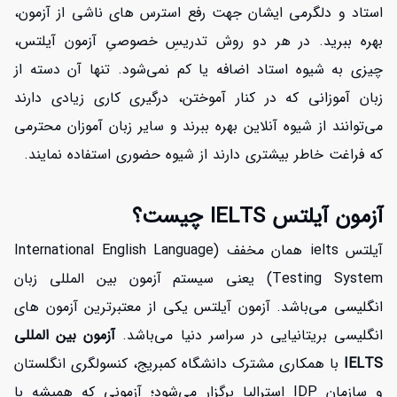
استاد و دلگرمی ایشان جهت رفع استرس های ناشی از آزمون،
بهره ببرید. در هر دو روش تدریسِ خصوصیِ آزمون آیلتس،
چیزی به شیوه استاد اضافه یا کم نمی‌شود. تنها آن دسته از
زبان آموزانی که در کنار آموختن، درگیری کاری زیادی دارند
می‌توانند از شیوه آنلاین بهره ببرند و سایر زبان آموزان محترمی
که فراغت خاطر بیشتری دارند از شیوه حضوری استفاده نمایند.
آزمون آیلتس IELTS چیست؟
افزایش اعتبار
آیلتس ielts همان مخفف (International English Language
Testing System) یعنی سیستم آزمون بین المللی زبان
انگلیسی می‌باشد. آزمون آیلتس یکی از معتبرترین آزمون های
انگلیسی بریتانیایی در سراسر دنیا می‌باشد.
آزمون بین المللی
IELTS
با همکاری مشترک دانشگاه کمبریج، کنسولگری انگلستان
و سازمان IDP استرالیا برگزار می‌شود؛ آزمونی که همیشه با