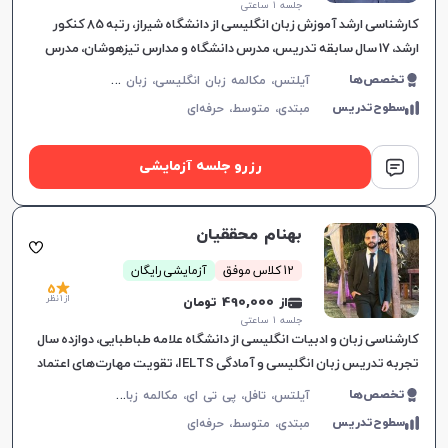
جلسه ۱ ساعتی
کارشناسی ارشد آموزش زبان انگلیسی از دانشگاه شیراز، رتبه 85 کنکور
ارشد، 17 سال سابقه تدریس، مدرس دانشگاه و مدارس تیزهوشان، مدرس
دوره‌های آیلتس و آموزش زبان عمومی، تدریس هدفمند و تعام
آ
یلتس، مکالمه زبان انگلیسی، زبان انگلیسی عمومی، گرامر زبان انگلیسی، زبان انگلیسی بریتیش، زبان انگلیسی کنکور سراسری، زبان انگلیسی کنکور کاردانی، زبان انگلیسی کنکور ارشد، زبان انگلیسی کنکور دکتری، زبان انگلیسی دهم دبیرستان، زبان انگلیسی یازدهم دبیرستان، زبان انگلیسی دوازدهم دبیرستان
تخصص‌ها
سطوح‌تدریس
مبتدی،
متوسط،
حرفه‌ای
رزرو جلسه آزمایشی
بهنام محققیان
12 کلاس موفق
آزمایشی رایگان
5
از 1 نظر
از 490,000 تومان
جلسه ۱ ساعتی
کارشناسی زبان و ادبیات انگلیسی از دانشگاه علامه طباطبایی، دوازده سال
تجربه تدریس زبان انگلیسی و آمادگی IELTS، تقویت مهارت‌های اعتماد
به نفس، مکالمه و گرامر، ارتباط موثر و یادگیری لذت‌ب
آ
یلتس، تافل، پی تی ای، مکالمه زبان انگلیسی، گرامر زبان انگلیسی، زبان انگلیسی تجاری، زبان انگلیسی آمریکایی، زبان انگلیسی کنکور ارشد، دولینگو، زبان انگلیسی عمومی، زبان انگلیسی کانادایی
تخصص‌ها
سطوح‌تدریس
مبتدی،
متوسط،
حرفه‌ای