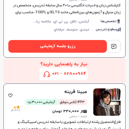
کارشناس زبان و ادبیات انگلیسی با ۲۰ سال سابقه تدریس، متخصص در
زبان جنرال و آزمون‌های بین‌المللی مانند IELTS و TOEFL، مناسب برای
تمامی سطوح و اهداف آموزشی.
آ
یلتس، تافل، پی تی ای، مکالمه زبان انگلیسی، گرامر زبان انگلیسی، زبان انگلیسی تجاری، زبان انگلیسی آمریکایی، زبان انگلیسی کنکور ارشد، زبان انگلیسی کنکور دکتری، زبان انگلیسی نهم دبیرستان، زبان انگلیسی دهم دبیرستان، زبان انگلیسی یازدهم دبیرستان، زبان انگلیسی دوازدهم دبیرستان، دولینگو، OET
تخصص‌ها
سطوح‌تدریس
مبتدی،
متوسط،
حرفه‌ای
رزرو جلسه آزمایشی
نیاز به راهنمایی دارید؟
82800984 - 021
مبینا قرینه
ن
1443 کلاس موفق
آزمایشی 30,000
توما
5
از 78 نظر
از 330,000 تومان
جلسه ۱ ساعتی
فارغ‌التحصیل رشته ارتباطات تصویری با سابقه تدریس اسپیکینگ و