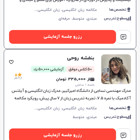
لیسنینگ و پذیرش در دوره‌ای در هاروارد، آموزش برای سطوح مبتدی و
متوسط، با رویکردی جذاب و موثر.
م
کالمه زبان انگلیسی، زبان انگلیسی عمومی، گرامر زبان انگلیسی، زبان انگلیسی آمریکایی، آیلتس
تخصص‌ها
سطوح‌تدریس
مبتدی،
متوسط،
حرفه‌ای
رزرو جلسه آزمایشی
بنفشه روحی
ن
50 کلاس موفق
آزمایشی 50,000
توما
5
از 9 نظر
از 335,000 تومان
جلسه ۱ ساعتی
مدرک مهندسی نساجی از دانشگاه امیرکبیر، مدرک زبان انگلیسی و آیلتس
آکادمیک با نمره ۷.۵، تجربه تدریس زبان از ۷ سال پیش، رویکرد مکالمه
محور در آموزش
م
کالمه زبان انگلیسی، زبان انگلیسی عمومی، گرامر زبان انگلیسی، زبان انگلیسی تجاری، زبان انگلیسی آمریکایی، زبان انگلیسی هفتم دبیرستان، زبان انگلیسی هشتم دبیرستان، زبان انگلیسی نهم دبیرستان، زبان انگلیسی دهم دبیرستان، زبان انگلیسی یازدهم دبیرستان، زبان انگلیسی دوازدهم دبیرستان، زبان انگلیسی کودکان، آیلتس، تافل
تخصص‌ها
سطوح‌تدریس
مبتدی،
متوسط
رزرو جلسه آزمایشی