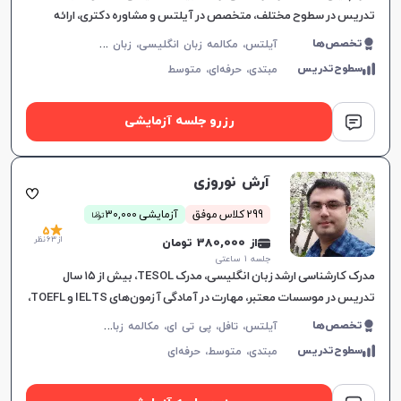
تدریس در سطوح مختلف، متخصص در آیلتس و مشاوره دکتری، ارائه
آموزش‌های هدفمند مکالمه.
آ
یلتس، مکالمه زبان انگلیسی، زبان انگلیسی عمومی، گرامر زبان انگلیسی، زبان انگلیسی بریتیش، زبان انگلیسی آمریکایی، زبان انگلیسی کنکور سراسری، زبان انگلیسی کنکور ارشد، زبان انگلیسی کنکور کاردانی
تخصص‌ها
سطوح‌تدریس
مبتدی،
حرفه‌ای،
متوسط
رزرو جلسه آزمایشی
آرش نوروزی
ن
299 کلاس موفق
آزمایشی 30,000
توما
5
از 63 نظر
از 380,000 تومان
جلسه ۱ ساعتی
مدرک کارشناسی ارشد زبان انگلیسی، مدرک TESOL، بیش از ۱۵ سال
تدریس در موسسات معتبر، مهارت در آمادگی آزمون‌های IELTS و TOEFL،
آموزش هدفمند برای نیازهای خاص زبان‌آموزان.
آ
یلتس، تافل، پی تی ای، مکالمه زبان انگلیسی، زبان انگلیسی عمومی، گرامر زبان انگلیسی، زبان انگلیسی تجاری، زبان انگلیسی آمریکایی، زبان انگلیسی کنکور ارشد، زبان انگلیسی کنکور دکتری، دولینگو، سلپیپ
تخصص‌ها
سطوح‌تدریس
مبتدی،
متوسط،
حرفه‌ای