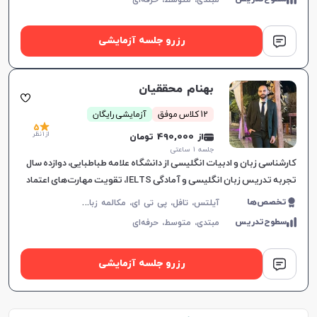
مبتدی،
متوسط،
حرفه‌ای
رزرو جلسه آزمایشی
بهنام محققیان
12 کلاس موفق
آزمایشی رایگان
5
از 1 نظر
از 490,000 تومان
جلسه ۱ ساعتی
کارشناسی زبان و ادبیات انگلیسی از دانشگاه علامه طباطبایی، دوازده سال
تجربه تدریس زبان انگلیسی و آمادگی IELTS، تقویت مهارت‌های اعتماد
به نفس، مکالمه و گرامر، ارتباط موثر و یادگیری لذت‌ب
آ
یلتس، تافل، پی تی ای، مکالمه زبان انگلیسی، گرامر زبان انگلیسی، زبان انگلیسی تجاری، زبان انگلیسی آمریکایی، زبان انگلیسی کنکور ارشد، دولینگو، زبان انگلیسی عمومی، زبان انگلیسی کانادایی
تخصص‌ها
سطوح‌تدریس
مبتدی،
متوسط،
حرفه‌ای
رزرو جلسه آزمایشی