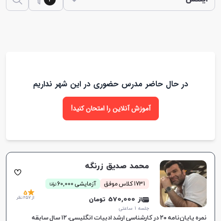
توسط اساتید با تجربه در ایتاکی، ادامه دهید.
در حال حاضر مدرس حضوری در این شهر نداریم
آموزش آنلاین را امتحان کنید!
محمد صدیق زرنگه
ن
1731 کلاس موفق
آزمایشی 60,000
توما
5
از 257 نظر
از 570,000 تومان
جلسه ۱ ساعتی
نمره پایان‌نامه ۲۰ در کارشناسی ارشد ادبیات انگلیسی، ۱۲ سال سابقه