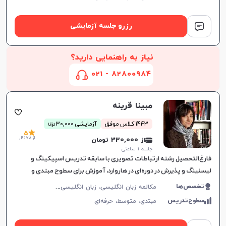
رزرو جلسه آزمایشی
نیاز به راهنمایی دارید؟
82800984 - 021
مبینا قرینه
ن
1443 کلاس موفق
آزمایشی 30,000
توما
5
از 78 نظر
از 330,000 تومان
جلسه ۱ ساعتی
فارغ‌التحصیل رشته ارتباطات تصویری با سابقه تدریس اسپیکینگ و
لیسنینگ و پذیرش در دوره‌ای در هاروارد، آموزش برای سطوح مبتدی و
متوسط، با رویکردی جذاب و موثر.
م
کالمه زبان انگلیسی، زبان انگلیسی عمومی، گرامر زبان انگلیسی، زبان انگلیسی آمریکایی، آیلتس
تخصص‌ها
سطوح‌تدریس
مبتدی،
متوسط،
حرفه‌ای