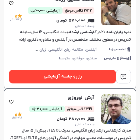
ن
1732 کلاس موفق
آزمایشی 60,000
توما
5
از 257 نظر
از 570,000 تومان
جلسه ۱ ساعتی
نمره پایان‌نامه ۲۰ در کارشناسی ارشد ادبیات انگلیسی، ۱۲ سال سابقه
تدریس در سطوح مختلف، متخصص در آیلتس و مشاوره دکتری، ارائه
آموزش‌های هدفمند مکالمه.
آ
یلتس، مکالمه زبان انگلیسی، زبان انگلیسی عمومی، گرامر زبان انگلیسی، زبان انگلیسی بریتیش، زبان انگلیسی آمریکایی، زبان انگلیسی کنکور سراسری، زبان انگلیسی کنکور ارشد، زبان انگلیسی کنکور کاردانی
تخصص‌ها
سطوح‌تدریس
مبتدی،
حرفه‌ای،
متوسط
رزرو جلسه آزمایشی
آرش نوروزی
ن
299 کلاس موفق
آزمایشی 30,000
توما
5
از 63 نظر
از 380,000 تومان
جلسه ۱ ساعتی
مدرک کارشناسی ارشد زبان انگلیسی، مدرک TESOL، بیش از ۱۵ سال
تدریس در موسسات معتبر، مهارت در آمادگی آزمون‌های IELTS و TOEFL،