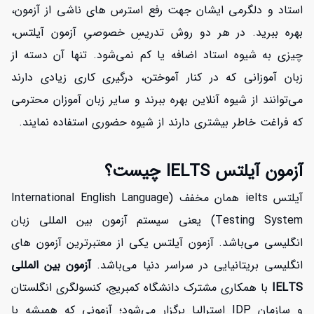
استاد و دلگرمی ایشان جهت رفع استرس های ناشی از آزمون،
بهره ببرید. در هر دو روش تدریسِ خصوصیِ آزمون آیلتس،
چیزی به شیوه استاد اضافه یا کم نمی‌شود. تنها آن دسته از
زبان آموزانی که در کنار آموختن، درگیری کاری زیادی دارند
می‌توانند از شیوه آنلاین بهره ببرند و سایر زبان آموزان محترمی
که فراغت خاطر بیشتری دارند از شیوه حضوری استفاده نمایند.
آزمون آیلتس IELTS چیست؟
آیلتس ielts همان مخفف (International English Language
Testing System) یعنی سیستم آزمون بین المللی زبان
انگلیسی می‌باشد. آزمون آیلتس یکی از معتبرترین آزمون های
انگلیسی بریتانیایی در سراسر دنیا می‌باشد.
آزمون بین المللی
IELTS
با همکاری مشترک دانشگاه کمبریج، کنسولگری انگلستان
و سازمان IDP استرالیا برگزار می‌شود؛ آزمونی که همیشه با