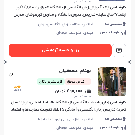
جلسه ۱ ساعتی
کارشناسی ارشد آموزش زبان انگلیسی از دانشگاه شیراز، رتبه 85 کنکور
ارشد، 17 سال سابقه تدریس، مدرس دانشگاه و مدارس تیزهوشان، مدرس
دوره‌های آیلتس و آموزش زبان عمومی، تدریس هدفمند و تعام
آ
یلتس، مکالمه زبان انگلیسی، زبان انگلیسی عمومی، گرامر زبان انگلیسی، زبان انگلیسی بریتیش، زبان انگلیسی کنکور سراسری، زبان انگلیسی کنکور کاردانی، زبان انگلیسی کنکور ارشد، زبان انگلیسی کنکور دکتری، زبان انگلیسی دهم دبیرستان، زبان انگلیسی یازدهم دبیرستان، زبان انگلیسی دوازدهم دبیرستان
تخصص‌ها
سطوح‌تدریس
مبتدی،
متوسط،
حرفه‌ای
رزرو جلسه آزمایشی
بهنام محققیان
12 کلاس موفق
آزمایشی رایگان
5
از 1 نظر
از 490,000 تومان
جلسه ۱ ساعتی
کارشناسی زبان و ادبیات انگلیسی از دانشگاه علامه طباطبایی، دوازده سال
تجربه تدریس زبان انگلیسی و آمادگی IELTS، تقویت مهارت‌های اعتماد
به نفس، مکالمه و گرامر، ارتباط موثر و یادگیری لذت‌ب
آ
یلتس، تافل، پی تی ای، مکالمه زبان انگلیسی، گرامر زبان انگلیسی، زبان انگلیسی تجاری، زبان انگلیسی آمریکایی، زبان انگلیسی کنکور ارشد، دولینگو، زبان انگلیسی عمومی، زبان انگلیسی کانادایی
تخصص‌ها
سطوح‌تدریس
مبتدی،
متوسط،
حرفه‌ای