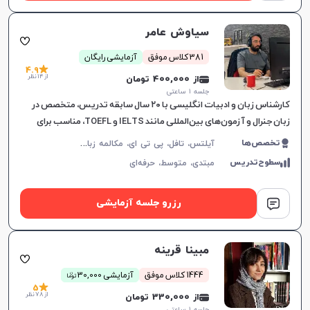
سیاوش عامر
381 کلاس موفق
آزمایشی رایگان
4.9
از 14 نظر
از 400,000 تومان
جلسه ۱ ساعتی
کارشناس زبان و ادبیات انگلیسی با ۲۰ سال سابقه تدریس، متخصص در
زبان جنرال و آزمون‌های بین‌المللی مانند IELTS و TOEFL، مناسب برای
تمامی سطوح و اهداف آموزشی.
آ
یلتس، تافل، پی تی ای، مکالمه زبان انگلیسی، گرامر زبان انگلیسی، زبان انگلیسی تجاری، زبان انگلیسی آمریکایی، زبان انگلیسی کنکور ارشد، زبان انگلیسی کنکور دکتری، زبان انگلیسی نهم دبیرستان، زبان انگلیسی دهم دبیرستان، زبان انگلیسی یازدهم دبیرستان، زبان انگلیسی دوازدهم دبیرستان، دولینگو، OET
تخصص‌ها
سطوح‌تدریس
مبتدی،
متوسط،
حرفه‌ای
رزرو جلسه آزمایشی
مبینا قرینه
ن
1444 کلاس موفق
آزمایشی 30,000
توما
5
از 78 نظر
از 330,000 تومان
جلسه ۱ ساعتی