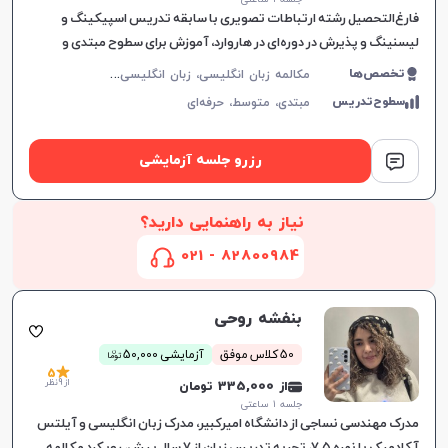
فارغ‌التحصیل رشته ارتباطات تصویری با سابقه تدریس اسپیکینگ و
لیسنینگ و پذیرش در دوره‌ای در هاروارد، آموزش برای سطوح مبتدی و
متوسط، با رویکردی جذاب و موثر.
م
کالمه زبان انگلیسی، زبان انگلیسی عمومی، گرامر زبان انگلیسی، زبان انگلیسی آمریکایی، آیلتس
تخصص‌ها
سطوح‌تدریس
مبتدی،
متوسط،
حرفه‌ای
رزرو جلسه آزمایشی
نیاز به راهنمایی دارید؟
82800984 - 021
بنفشه روحی
ن
50 کلاس موفق
آزمایشی 50,000
توما
5
از 9 نظر
از 335,000 تومان
جلسه ۱ ساعتی
مدرک مهندسی نساجی از دانشگاه امیرکبیر، مدرک زبان انگلیسی و آیلتس