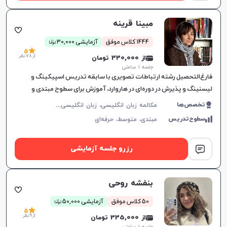
مبینا قرینه
ن
1444 کلاس موفق
آزمایشی 30,000
توما
5
از 78 نظر
از 330,000 تومان
جلسه ۱ ساعتی
فارغ‌التحصیل رشته ارتباطات تصویری با سابقه تدریس اسپیکینگ و
لیسنینگ و پذیرش در دوره‌ای در هاروارد، آموزش برای سطوح مبتدی و
متوسط، با رویکردی جذاب و موثر.
م
کالمه زبان انگلیسی، زبان انگلیسی عمومی، گرامر زبان انگلیسی، زبان انگلیسی آمریکایی، آیلتس
تخصص‌ها
سطوح‌تدریس
مبتدی،
متوسط،
حرفه‌ای
رزرو جلسه آزمایشی
بنفشه روحی
ن
50 کلاس موفق
آزمایشی 50,000
توما
5
از 9 نظر
از 335,000 تومان
جلسه ۱ ساعتی