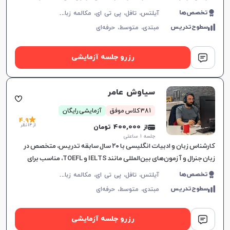
آموزش هدفمند برای نیازهای خاص زبان‌آموزان.
آ
یلتس، تافل، پی تی ای، مکالمه زبان انگلیسی، زبان انگلیسی عمومی، گرامر زبان انگلیسی، زبان انگلیسی تجاری، زبان انگلیسی آمریکایی، زبان انگلیسی کنکور ارشد، زبان انگلیسی کنکور دکتری، دولینگو، سلپیپ
تخصص‌ها
سطوح‌تدریس
مبتدی،
متوسط،
حرفه‌ای
رزرو جلسه آزمایشی
سیاوش عامر
381 کلاس موفق
آزمایشی رایگان
4.9
از 14 نظر
از 400,000 تومان
جلسه ۱ ساعتی
کارشناس زبان و ادبیات انگلیسی با ۲۰ سال سابقه تدریس، متخصص در
زبان جنرال و آزمون‌های بین‌المللی مانند IELTS و TOEFL، مناسب برای
تمامی سطوح و اهداف آموزشی.
آ
یلتس، تافل، پی تی ای، مکالمه زبان انگلیسی، گرامر زبان انگلیسی، زبان انگلیسی تجاری، زبان انگلیسی آمریکایی، زبان انگلیسی کنکور ارشد، زبان انگلیسی کنکور دکتری، زبان انگلیسی نهم دبیرستان، زبان انگلیسی دهم دبیرستان، زبان انگلیسی یازدهم دبیرستان، زبان انگلیسی دوازدهم دبیرستان، دولینگو، OET
تخصص‌ها
سطوح‌تدریس
مبتدی،
متوسط،
حرفه‌ای
رزرو جلسه آزمایشی