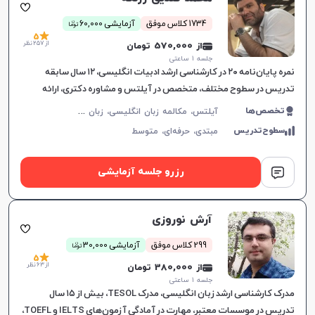
ن
1734 کلاس موفق
آزمایشی 60,000
توما
5
از 257 نظر
از 570,000 تومان
جلسه ۱ ساعتی
نمره پایان‌نامه ۲۰ در کارشناسی ارشد ادبیات انگلیسی، ۱۲ سال سابقه
تدریس در سطوح مختلف، متخصص در آیلتس و مشاوره دکتری، ارائه
آموزش‌های هدفمند مکالمه.
آ
یلتس، مکالمه زبان انگلیسی، زبان انگلیسی عمومی، گرامر زبان انگلیسی، زبان انگلیسی بریتیش، زبان انگلیسی آمریکایی، زبان انگلیسی کنکور سراسری، زبان انگلیسی کنکور ارشد، زبان انگلیسی کنکور کاردانی
تخصص‌ها
سطوح‌تدریس
مبتدی،
حرفه‌ای،
متوسط
رزرو جلسه آزمایشی
آرش نوروزی
ن
299 کلاس موفق
آزمایشی 30,000
توما
5
از 63 نظر
از 380,000 تومان
جلسه ۱ ساعتی
مدرک کارشناسی ارشد زبان انگلیسی، مدرک TESOL، بیش از ۱۵ سال
تدریس در موسسات معتبر، مهارت در آمادگی آزمون‌های IELTS و TOEFL،