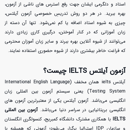
استاد و دلگرمی ایشان جهت رفع استرس های ناشی از آزمون،
بهره ببرید. در هر دو روش تدریسِ خصوصیِ آزمون آیلتس،
چیزی به شیوه استاد اضافه یا کم نمی‌شود. تنها آن دسته از
زبان آموزانی که در کنار آموختن، درگیری کاری زیادی دارند
می‌توانند از شیوه آنلاین بهره ببرند و سایر زبان آموزان محترمی
که فراغت خاطر بیشتری دارند از شیوه حضوری استفاده نمایند.
آزمون آیلتس IELTS چیست؟
آیلتس ielts همان مخفف (International English Language
Testing System) یعنی سیستم آزمون بین المللی زبان
انگلیسی می‌باشد. آزمون آیلتس یکی از معتبرترین آزمون های
انگلیسی بریتانیایی در سراسر دنیا می‌باشد.
آزمون بین المللی
IELTS
با همکاری مشترک دانشگاه کمبریج، کنسولگری انگلستان
و سازمان IDP استرالیا برگزار می‌شود؛ آزمونی که همیشه با