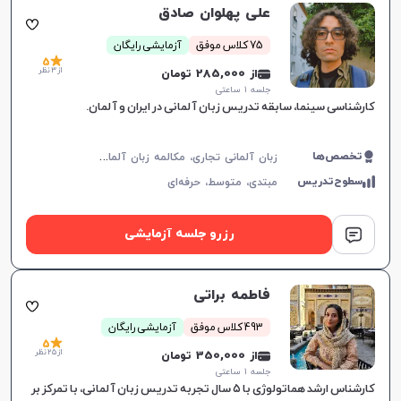
علی پهلوان صادق
75 کلاس موفق
آزمایشی رایگان
5
از 3 نظر
از 285,000 تومان
جلسه ۱ ساعتی
کارشناسی سینما، سابقه تدریس زبان آلمانی در ایران و آلمان.
ز
بان آلمانی تجاری، مکالمه زبان آلمانی، زبان آلمانی عمومی، زبان آلمانی کودکان، Goethe
تخصص‌ها
سطوح‌تدریس
مبتدی،
متوسط،
حرفه‌ای
رزرو جلسه آزمایشی
فاطمه براتی
493 کلاس موفق
آزمایشی رایگان
5
از 25 نظر
از 350,000 تومان
جلسه ۱ ساعتی
کارشناس ارشد هماتولوژی با ۵ سال تجربه تدریس زبان آلمانی، با تمرکز بر