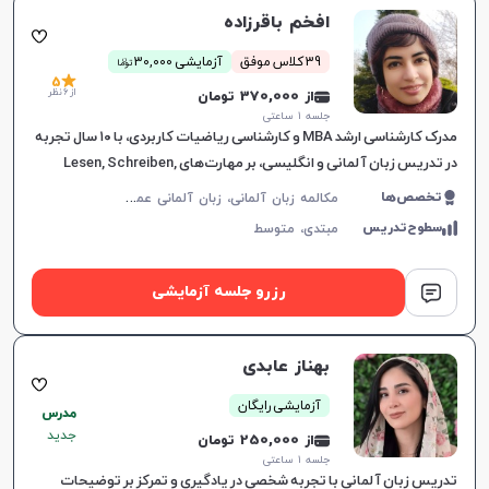
افخم باقرزاده
ن
39 کلاس موفق
آزمایشی 30,000
توما
5
از 6 نظر
از 370,000 تومان
جلسه ۱ ساعتی
مدرک کارشناسی ارشد MBA و کارشناسی ریاضیات کاربردی، با ۱۰ سال تجربه
در تدریس زبان آلمانی و انگلیسی، بر مهارت‌های Lesen, Schreiben,
Hören و Sprechen تمرکز دارم و به ایجاد انگیزه در زبان‌آموزان اهمیت
م
کالمه زبان آلمانی، زبان آلمانی عمومی
تخصص‌ها
می‌دهم.
سطوح‌تدریس
مبتدی،
متوسط
رزرو جلسه آزمایشی
بهناز عابدی
آزمایشی رایگان
مدرس
جدید
از 250,000 تومان
جلسه ۱ ساعتی
تدریس زبان آلمانی با تجربه شخصی در یادگیری و تمرکز بر توضیحات