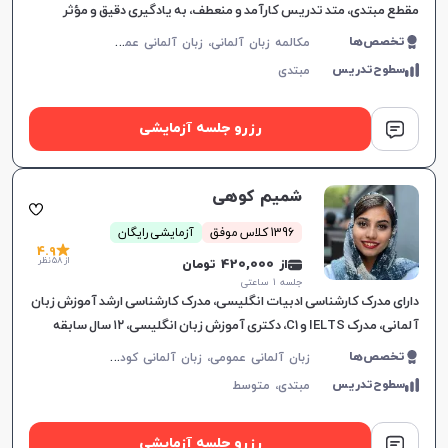
مقطع مبتدی، متد تدریس کارآمد و منعطف، به یادگیری دقیق و مؤثر
زبان‌آموزان کمک می‌کند.
م
کالمه زبان آلمانی، زبان آلمانی عمومی
تخصص‌ها
سطوح‌تدریس
مبتدی
رزرو جلسه آزمایشی
شمیم کوهی
1396 کلاس موفق
آزمایشی رایگان
4.9
از 58 نظر
از 420,000 تومان
جلسه ۱ ساعتی
دارای مدرک کارشناسی ادبیات انگلیسی، مدرک کارشناسی ارشد آموزش زبان
آلمانی، مدرک IELTS و C1، دکتری آموزش زبان انگلیسی، ۱۲ سال سابقه
تدریس زبان‌های انگلیسی، آلمانی و ترکی
ز
بان آلمانی عمومی، زبان آلمانی کودکان، DSH، TestDaF، ÖSD، Goethe، مکالمه زبان آلمانی
تخصص‌ها
سطوح‌تدریس
مبتدی،
متوسط
رزرو جلسه آزمایشی