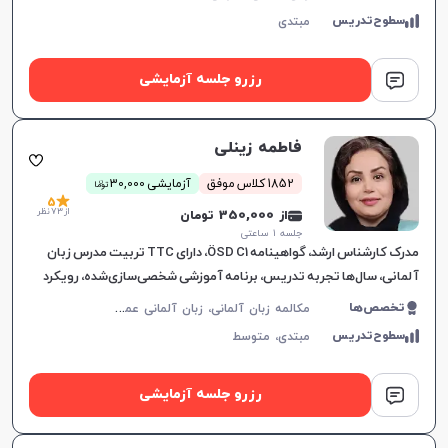
سطوح‌تدریس
مبتدی
رزرو جلسه آزمایشی
فاطمه زینلی
ن
1852 کلاس موفق
آزمایشی 30,000
توما
5
از 73 نظر
از 350,000 تومان
جلسه ۱ ساعتی
مدرک کارشناس ارشد، گواهینامه ÖSD C1، دارای TTC تربیت مدرس زبان
آلمانی، سال‌ها تجربه تدریس، برنامه آموزشی شخصی‌سازی‌شده، رویکرد
ساده و کاربردی در یادگیری زبان آلمانی.
م
کالمه زبان آلمانی، زبان آلمانی عمومی، ÖSD، زبان آلمانی کودکان، Goethe
تخصص‌ها
سطوح‌تدریس
مبتدی،
متوسط
رزرو جلسه آزمایشی