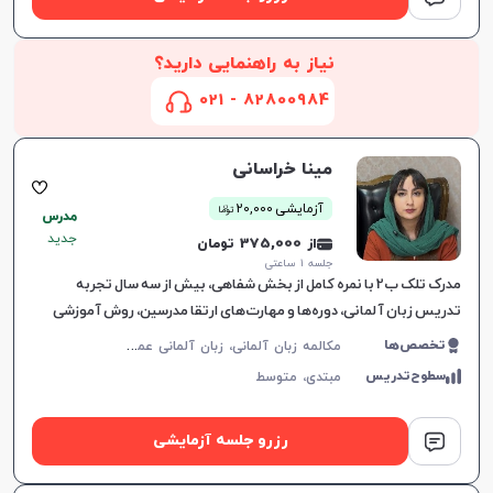
نیاز به راهنمایی دارید؟
82800984 - 021
مینا خراسانی
ن
آزمایشی 20,000
توما
مدرس
جدید
از 375,000 تومان
جلسه ۱ ساعتی
مدرک تلک ب2 با نمره کامل از بخش شفاهی، بیش از سه سال تجربه
تدریس زبان آلمانی، دوره‌ها و مهارت‌های ارتقا مدرسین، روش آموزشی
مبتنی بر نیازهای فردی زبان‌آموزان.
م
کالمه زبان آلمانی، زبان آلمانی عمومی
تخصص‌ها
افزایش اعتبار
سطوح‌تدریس
مبتدی،
متوسط
رزرو جلسه آزمایشی