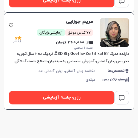
رزرو جلسه آزمایشی
مریم جوزایی
77 کلاس موفق
آزمایشی رایگان
5
از 7 نظر
از 340,000 تومان
جلسه ۱ ساعتی
دارنده مدرک Goethe-Zertifikat B2 و ÖSD B1، نزدیک به ۳ سال تجربه
تدریس زبان آلمانی، آموزش تخصصی به مبتدیان، اصلاح تلفظ، آمادگی
برای آزمون‌های بین‌المللی، تمرکز بر مکالم
م
کالمه زبان آلمانی، زبان آلمانی عمومی، ÖSD، Goethe، زبان آلمانی کودکان
تخصص‌ها
سطوح‌تدریس
مبتدی
رزرو جلسه آزمایشی