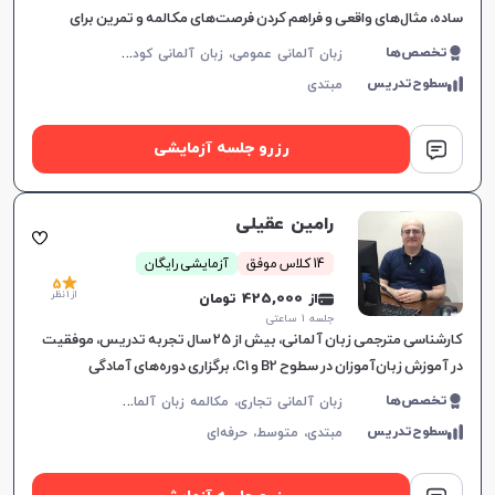
ساده، مثال‌های واقعی و فراهم کردن فرصت‌های مکالمه و تمرین برای
زبان‌آموزان.
ز
بان آلمانی عمومی، زبان آلمانی کودکان
تخصص‌ها
سطوح‌تدریس
مبتدی
رزرو جلسه آزمایشی
رامین عقیلی
14 کلاس موفق
آزمایشی رایگان
5
از 1 نظر
از 425,000 تومان
جلسه ۱ ساعتی
کارشناسی مترجمی زبان آلمانی، بیش از 25 سال تجربه تدریس، موفقیت
در آموزش زبان‌آموزان در سطوح B2 و C1، برگزاری دوره‌های آمادگی
آزمون‌های تخصصی، تدریس در آموزشگاه‌های معتبر
ز
بان آلمانی تجاری، مکالمه زبان آلمانی، زبان آلمانی عمومی، DSH، TestDaF، ÖSD، Goethe
تخصص‌ها
سطوح‌تدریس
مبتدی،
متوسط،
حرفه‌ای