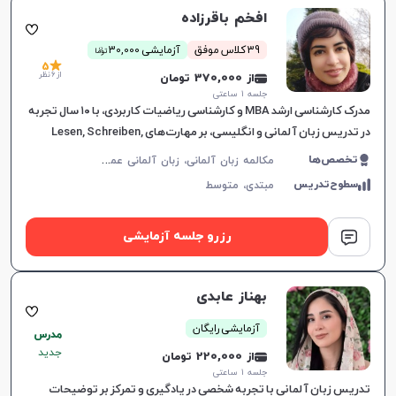
افخم باقرزاده
ن
39 کلاس موفق
آزمایشی 30,000
توما
5
از 6 نظر
از 370,000 تومان
افزایش اعتبار
جلسه ۱ ساعتی
مدرک کارشناسی ارشد MBA و کارشناسی ریاضیات کاربردی، با ۱۰ سال تجربه
در تدریس زبان آلمانی و انگلیسی، بر مهارت‌های Lesen, Schreiben,
Hören و Sprechen تمرکز دارم و به ایجاد انگیزه در زبان‌آموزان اهمیت
م
کالمه زبان آلمانی، زبان آلمانی عمومی
تخصص‌ها
می‌دهم.
سطوح‌تدریس
مبتدی،
متوسط
رزرو جلسه آزمایشی
بهناز عابدی
آزمایشی رایگان
مدرس
جدید
از 220,000 تومان
جلسه ۱ ساعتی
تدریس زبان آلمانی با تجربه شخصی در یادگیری و تمرکز بر توضیحات