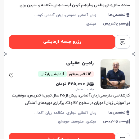
ساده، مثال‌های واقعی و فراهم کردن فرصت‌های مکالمه و تمرین برای
زبان‌آموزان.
ز
بان آلمانی عمومی، زبان آلمانی کودکان
تخصص‌ها
سطوح‌تدریس
مبتدی
رزرو جلسه آزمایشی
رامین عقیلی
14 کلاس موفق
آزمایشی رایگان
از 425,000 تومان
جلسه ۱ ساعتی
کارشناسی مترجمی زبان آلمانی، بیش از 25 سال تجربه تدریس، موفقیت
در آموزش زبان‌آموزان در سطوح B2 و C1، برگزاری دوره‌های آمادگی
آزمون‌های تخصصی، تدریس در آموزشگاه‌های معتبر
ز
بان آلمانی تجاری، مکالمه زبان آلمانی، زبان آلمانی عمومی، DSH، TestDaF، ÖSD، Goethe
تخصص‌ها
سطوح‌تدریس
مبتدی،
متوسط،
حرفه‌ای