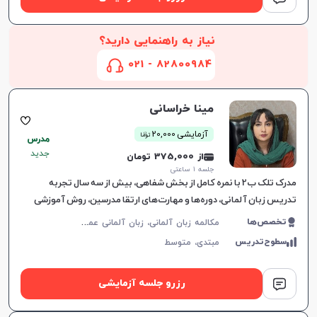
نیاز به راهنمایی دارید؟
82800984 - 021
مینا خراسانی
ن
آزمایشی 20,000
توما
مدرس
جدید
از 375,000 تومان
جلسه ۱ ساعتی
مدرک تلک ب2 با نمره کامل از بخش شفاهی، بیش از سه سال تجربه
تدریس زبان آلمانی، دوره‌ها و مهارت‌های ارتقا مدرسین، روش آموزشی
مبتنی بر نیازهای فردی زبان‌آموزان.
م
کالمه زبان آلمانی، زبان آلمانی عمومی
تخصص‌ها
سطوح‌تدریس
مبتدی،
متوسط
رزرو جلسه آزمایشی