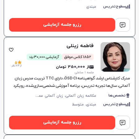
سطوح‌تدریس
مبتدی
رزرو جلسه آزمایشی
فاطمه زینلی
ن
1852 کلاس موفق
آزمایشی 30,000
توما
5
از 73 نظر
از 350,000 تومان
جلسه ۱ ساعتی
مدرک کارشناس ارشد، گواهینامه ÖSD C1، دارای TTC تربیت مدرس زبان
آلمانی، سال‌ها تجربه تدریس، برنامه آموزشی شخصی‌سازی‌شده، رویکرد
ساده و کاربردی در یادگیری زبان آلمانی.
م
کالمه زبان آلمانی، زبان آلمانی عمومی، ÖSD، زبان آلمانی کودکان، Goethe
تخصص‌ها
سطوح‌تدریس
مبتدی،
متوسط
رزرو جلسه آزمایشی