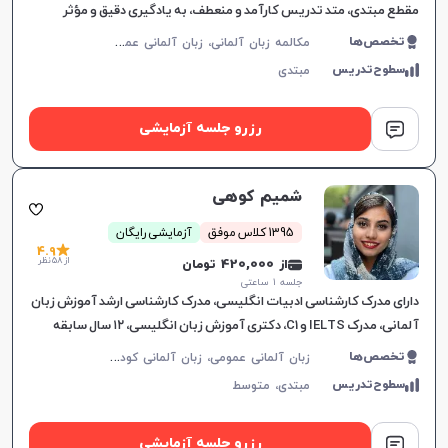
مقطع مبتدی، متد تدریس کارآمد و منعطف، به یادگیری دقیق و مؤثر
زبان‌آموزان کمک می‌کند.
م
کالمه زبان آلمانی، زبان آلمانی عمومی
تخصص‌ها
سطوح‌تدریس
مبتدی
رزرو جلسه آزمایشی
شمیم کوهی
1395 کلاس موفق
آزمایشی رایگان
4.9
از 58 نظر
از 420,000 تومان
جلسه ۱ ساعتی
دارای مدرک کارشناسی ادبیات انگلیسی، مدرک کارشناسی ارشد آموزش زبان
آلمانی، مدرک IELTS و C1، دکتری آموزش زبان انگلیسی، ۱۲ سال سابقه
تدریس زبان‌های انگلیسی، آلمانی و ترکی
ز
بان آلمانی عمومی، زبان آلمانی کودکان، DSH، TestDaF، ÖSD، Goethe، مکالمه زبان آلمانی
تخصص‌ها
سطوح‌تدریس
مبتدی،
متوسط
رزرو جلسه آزمایشی