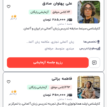
علی پهلوان صادق
74 کلاس موفق
آزمایشی رایگان
5
از 3 نظر
از 285,000 تومان
جلسه ۱ ساعتی
کارشناسی سینما، سابقه تدریس زبان آلمانی در ایران و آلمان.
ز
بان آلمانی تجاری، مکالمه زبان آلمانی، زبان آلمانی عمومی، زبان آلمانی کودکان، Goethe
تخصص‌ها
سطوح‌تدریس
مبتدی،
متوسط،
حرفه‌ای
رزرو جلسه آزمایشی
فاطمه براتی
493 کلاس موفق
آزمایشی رایگان
5
از 25 نظر
از 350,000 تومان
جلسه ۱ ساعتی
کارشناس ارشد هماتولوژی با ۵ سال تجربه تدریس زبان آلمانی، با تمرکز بر