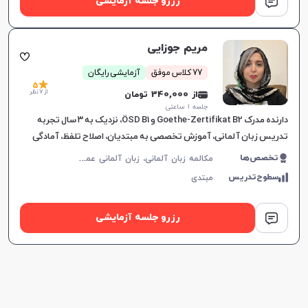
رزرو جلسه آزمایشی
مریم جوزایی
77 کلاس موفق
آزمایشی رایگان
5
از 7 نظر
از 340,000 تومان
جلسه ۱ ساعتی
دارنده مدرک Goethe-Zertifikat B2 و ÖSD B1، نزدیک به ۳ سال تجربه
تدریس زبان آلمانی، آموزش تخصصی به مبتدیان، اصلاح تلفظ، آمادگی
برای آزمون‌های بین‌المللی، تمرکز بر مکالم
م
کالمه زبان آلمانی، زبان آلمانی عمومی، ÖSD، Goethe، زبان آلمانی کودکان
تخصص‌ها
سطوح‌تدریس
مبتدی
رزرو جلسه آزمایشی