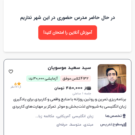
در حال حاضر مدرس حضوری در این شهر نداریم
آموزش آنلاین را امتحان کنید!
سید سعید موسویان
ن
4132 کلاس موفق
آزمایشی 30,000
توما
5
از 170 نظر
از 450,000 تومان
جلسه ۱ ساعتی
برنامه‌ریزی تمرین و روتین روزانه با منابع واقعی و کاربردی برای یادگیری
زبان انگلیسی به شیوه‌ای لذت‌بخش و موثر. تمرکز بر مهارت‌های کاربردی
در زندگی روزمره.
ز
بان انگلیسی آمریکایی، مکالمه زبان انگلیسی، زبان انگلیسی عمومی، گرامر زبان انگلیسی
تخصص‌ها
سطوح‌تدریس
مبتدی،
متوسط،
حرفه‌ای