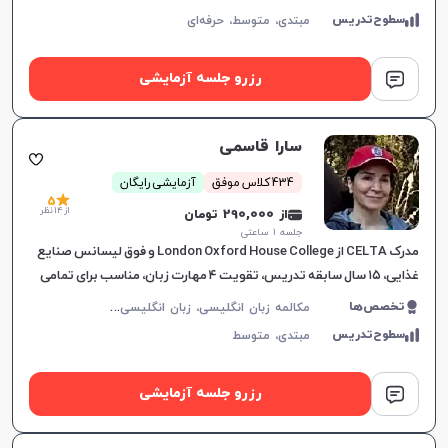
سطوح‌تدریس
مبتدی،
متوسط،
حرفه‌ای
رزرو جلسه آزمایشی
سارا قاسمی
434 کلاس موفق
آزمایشی رایگان
5
از 14 نظر
از 290,000 تومان
جلسه ۱ ساعتی
مدرک CELTA از London Oxford House College و فوق لیسانس صنایع
غذایی، ۱۵ سال سابقه تدریس، تقویت ۴ مهارت زبان، مناسب برای تمامی
سطوح، برای پیشرفت دانشجویان.
م
کالمه زبان انگلیسی، زبان انگلیسی عمومی، گرامر زبان انگلیسی، زبان انگلیسی بریتیش
تخصص‌ها
سطوح‌تدریس
مبتدی،
متوسط
رزرو جلسه آزمایشی