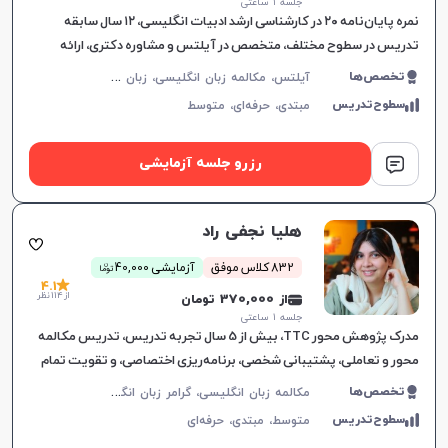
جلسه ۱ ساعتی
نمره پایان‌نامه ۲۰ در کارشناسی ارشد ادبیات انگلیسی، ۱۲ سال سابقه
تدریس در سطوح مختلف، متخصص در آیلتس و مشاوره دکتری، ارائه
آموزش‌های هدفمند مکالمه.
آ
یلتس، مکالمه زبان انگلیسی، زبان انگلیسی عمومی، گرامر زبان انگلیسی، زبان انگلیسی بریتیش، زبان انگلیسی آمریکایی، زبان انگلیسی کنکور سراسری، زبان انگلیسی کنکور ارشد، زبان انگلیسی کنکور کاردانی
تخصص‌ها
سطوح‌تدریس
مبتدی،
حرفه‌ای،
متوسط
رزرو جلسه آزمایشی
هلیا نجفی راد
ن
832 کلاس موفق
آزمایشی 40,000
توما
4.1
از 114 نظر
از 370,000 تومان
جلسه ۱ ساعتی
مدرک پژوهش محور TTC، بیش از 5 سال تجربه تدریس، تدریس مکالمه
محور و تعاملی، پشتیبانی شخصی، برنامه‌ریزی اختصاصی، و تقویت تمام
مهارت‌های زبان انگلیسی.
م
کالمه زبان انگلیسی، گرامر زبان انگلیسی، زبان انگلیسی آمریکایی، زبان انگلیسی هفتم دبیرستان، زبان انگلیسی هشتم دبیرستان، زبان انگلیسی نهم دبیرستان، زبان انگلیسی دهم دبیرستان، زبان انگلیسی یازدهم دبیرستان، زبان انگلیسی عمومی، زبان انگلیسی دوازدهم دبیرستان، زبان انگلیسی کنکور سراسری، زبان انگلیسی کودکان
تخصص‌ها
سطوح‌تدریس
متوسط،
مبتدی،
حرفه‌ای