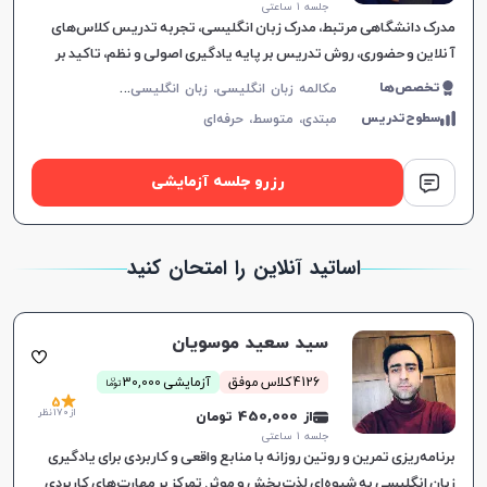
جلسه ۱ ساعتی
مدرک دانشگاهی مرتبط، مدرک زبان انگلیسی، تجربه تدریس کلاس‌های
آنلاین و حضوری، روش تدریس بر پایه یادگیری اصولی و نظم، تاکید بر
انضباط و پیشرفت متعهدانه.
م
کالمه زبان انگلیسی، زبان انگلیسی عمومی، گرامر زبان انگلیسی، زبان انگلیسی تجاری، زبان انگلیسی آمریکایی، زبان انگلیسی کنکور سراسری، زبان انگلیسی کنکور کاردانی، زبان انگلیسی کودکان
تخصص‌ها
سطوح‌تدریس
مبتدی،
متوسط،
حرفه‌ای
رزرو جلسه آزمایشی
اساتید آنلاین را امتحان کنید
سید سعید موسویان
ن
4126 کلاس موفق
آزمایشی 30,000
توما
5
از 170 نظر
از 450,000 تومان
جلسه ۱ ساعتی
برنامه‌ریزی تمرین و روتین روزانه با منابع واقعی و کاربردی برای یادگیری
زبان انگلیسی به شیوه‌ای لذت‌بخش و موثر. تمرکز بر مهارت‌های کاربردی