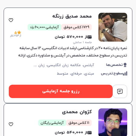
محمد صدیق زرنگه
ن
1729 کلاس موفق
آزمایشی 60,000
توما
5
از 253 نظر
از 570,000 تومان
جلسه ۱ ساعتی
نمره پایان‌نامه ۲۰ در کارشناسی ارشد ادبیات انگلیسی، ۱۲ سال سابقه
تدریس در سطوح مختلف، متخصص در آیلتس و مشاوره دکتری، ارائه
آموزش‌های هدفمند مکالمه.
آ
یلتس، مکالمه زبان انگلیسی، زبان انگلیسی عمومی، گرامر زبان انگلیسی، زبان انگلیسی بریتیش، زبان انگلیسی آمریکایی، زبان انگلیسی کنکور سراسری، زبان انگلیسی کنکور ارشد، زبان انگلیسی کنکور کاردانی
تخصص‌ها
سطوح‌تدریس
مبتدی،
حرفه‌ای،
متوسط
رزرو جلسه آزمایشی
کژوان محمدی
11 کلاس موفق
آزمایشی رایگان
از 540,000 تومان