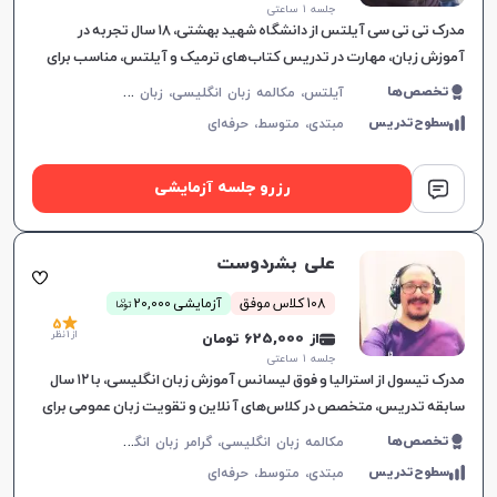
جلسه ۱ ساعتی
مدرک تی تی سی آیلتس از دانشگاه شهید بهشتی، ۱۸ سال تجربه در
آموزش زبان، مهارت در تدریس کتاب‌های ترمیک و آیلتس، مناسب برای
تمام سطوح، بهبود سریع در یادگیری.
آ
یلتس، مکالمه زبان انگلیسی، زبان انگلیسی عمومی، گرامر زبان انگلیسی، زبان انگلیسی تجاری، زبان انگلیسی آمریکایی، زبان انگلیسی کنکور سراسری، زبان انگلیسی کنکور کاردانی، زبان انگلیسی کنکور ارشد، زبان انگلیسی کنکور دکتری، زبان انگلیسی هفتم دبیرستان، زبان انگلیسی هشتم دبیرستان، زبان انگلیسی نهم دبیرستان، زبان انگلیسی دهم دبیرستان، زبان انگلیسی یازدهم دبیرستان، زبان انگلیسی دوازدهم دبیرستان، تافل، جی آر ای، دولینگو، تولیمو
تخصص‌ها
سطوح‌تدریس
مبتدی،
متوسط،
حرفه‌ای
رزرو جلسه آزمایشی
علی بشردوست
ن
108 کلاس موفق
آزمایشی 20,000
توما
5
از 1 نظر
از 625,000 تومان
جلسه ۱ ساعتی
مدرک تیسول از استرالیا و فوق لیسانس آموزش زبان انگلیسی، با ۱۲ سال
سابقه تدریس، متخصص در کلاس‌های آنلاین و تقویت زبان عمومی برای
تمام سطوح، یادگیری موثر را تضمین می‌کند.
م
کالمه زبان انگلیسی، گرامر زبان انگلیسی، زبان انگلیسی تجاری، زبان انگلیسی آمریکایی
تخصص‌ها
سطوح‌تدریس
مبتدی،
متوسط،
حرفه‌ای