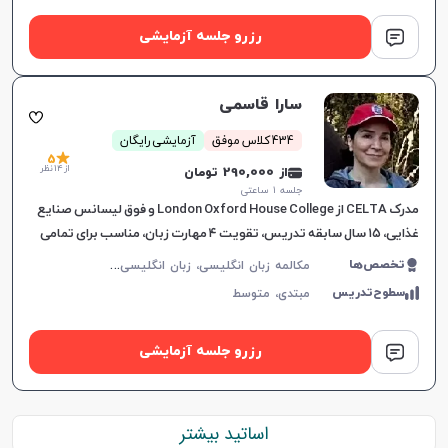
رزرو جلسه آزمایشی
سارا قاسمی
434 کلاس موفق
آزمایشی رایگان
5
از 14 نظر
از 290,000 تومان
جلسه ۱ ساعتی
مدرک CELTA از London Oxford House College و فوق لیسانس صنایع
غذایی، ۱۵ سال سابقه تدریس، تقویت ۴ مهارت زبان، مناسب برای تمامی
سطوح، برای پیشرفت دانشجویان.
م
کالمه زبان انگلیسی، زبان انگلیسی عمومی، گرامر زبان انگلیسی، زبان انگلیسی بریتیش
تخصص‌ها
سطوح‌تدریس
مبتدی،
متوسط
رزرو جلسه آزمایشی
اساتید بیشتر