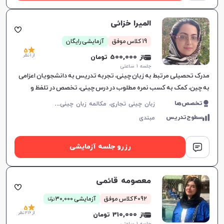
المیرا خزائی
19 کلاس موفق
آزمایشی رایگان
5
از 1 نظر
از 500,000 تومان
جلسه ۱ ساعتی
مدرک تحصیلی مرتبط به زبان چینی، تجربه تدریس به دانشجویان اعزامی
به چین، کمک به کسب نمره مطلوب در درس چینی، تخصص در تلفظ و
نوشتن.
ز
بان چینی تجاری، مکالمه زبان چینی، زبان چینی عمومی
تخصص‌ها
سطوح‌تدریس
مبتدی
رزرو جلسه آزمایشی
معصومه قائمی
ن
4092 کلاس موفق
آزمایشی 30,000
توما
5
از 216 نظر
از 310,000 تومان
جلسه ۱ ساعتی