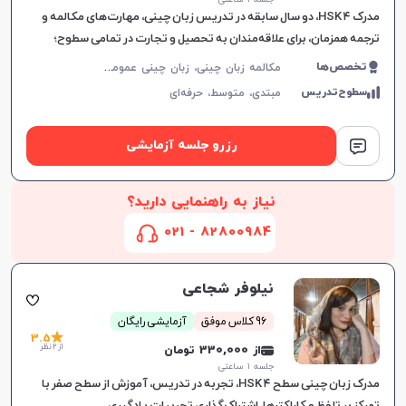
مدرک HSK ۴، دو سال سابقه در تدریس زبان چینی، مهارت‌های مکالمه و
ترجمه همزمان، برای علاقه‌مندان به تحصیل و تجارت در تمامی سطوح؛
ارتقاء توانایی زبان‌آموزان در محیط‌های واقعی.
م
کالمه زبان چینی، زبان چینی عمومی، زبان چینی تجاری
تخصص‌ها
سطوح‌تدریس
مبتدی،
متوسط،
حرفه‌ای
رزرو جلسه آزمایشی
نیاز به راهنمایی دارید؟
82800984 - 021
نیلوفر شجاعی
96 کلاس موفق
آزمایشی رایگان
3.5
از 2 نظر
از 330,000 تومان
جلسه ۱ ساعتی
مدرک زبان چینی سطح HSK ۴، تجربه در تدریس، آموزش از سطح صفر با