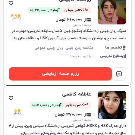
ن
695 کلاس موفق
آزمایشی 25,000
توما
4.9
از 17 نظر
از 260,000 تومان
جلسه ۱ ساعتی
مدرک زبان چینی از دانشگاه جنگجو چین؛ ۵ سال سابقه تدریس؛ مهارت در
تلفظ صحیح و نوشتن خنزه‌ها؛ مناسب برای آزمون HSK و علاقه‌مندان به
فرهنگ چین؛ هدف بهبود یادگیری زبان.
تخصص‌ها
مکالمه زبان چینی، زبان چینی عمومی
سطوح‌تدریس
مبتدی،
متوسط
رزرو جلسه آزمایشی
عاطفه کاظمی
ن
39 کلاس موفق
آزمایشی 50,000
توما
5
از 1 نظر
از 370,000 تومان
جلسه ۱ ساعتی
دارای مدرک HSK و HSKK، گواهی تدریس از دانشگاه سیاس چین، بیش از 4
سال تجربه تدریس، تسلط بر تلفظ و مکالمه، روش‌های شخصی برای