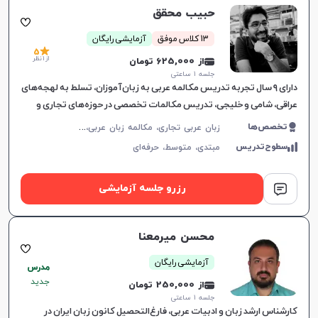
حبیب محقق
13 کلاس موفق
آزمایشی رایگان
5
از 1 نظر
از 625,000 تومان
جلسه ۱ ساعتی
دارای ۹ سال تجربه تدریس مکالمه عربی به زبان‌آموزان، تسلط به لهجه‌های
عراقی، شامی و خلیجی، تدریس مکالمات تخصصی در حوزه‌های تجاری و
حقوقی.
ز
بان عربی تجاری، مکالمه زبان عربی، لهجه عراقی، لهجه سوری، عربی فصیح، لهجه لبنانی
تخصص‌ها
سطوح‌تدریس
مبتدی،
متوسط،
حرفه‌ای
رزرو جلسه آزمایشی
محسن میرمعنا
آزمایشی رایگان
مدرس
جدید
از 250,000 تومان
جلسه ۱ ساعتی
کارشناس ارشد زبان و ادبیات عربی، فارغ‌التحصیل کانون زبان ایران در