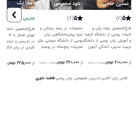
سارا تک
نسترن حاجی
داود محمودی
5
5
(6)
(2)
مدرس جدید
فارغ‌التحصیل رشته زبان و
تحصیلات در رشته پزشکی و
فارغ‌التحصیل دانشگاه آز
ادبیات روسی از دانشگاه الزهرا
دوره پیش‌دانشگاهی زبان
تهران شمال ب
و آموزش زبان روسی از دانشگاه
روسی از دانشگاه دوستی ملل،
در تدریس و ترجمه، مه
تربیت مدرس، آمادگی آزمون
تجربیات پنج‌ساله در روسیه،
کلیدی در زبان انگلیسی
TORFL، مکالمه کاربردی،
تسلط بر زبان روسی عمومی و
فارسی، مناسب برای تم
تدریس ساختارمند، پشتیبانی
تخصصی پزشکی، آموزش به
گروه‌های سنی.
220,000
200,000
از
از
225,000
از
جلسه
۱ ساعته
جلسه
۱ ساعته
تومان
تومان
جلسه
تومان
بین جلسات.
زبان‌آموزان با منابع معتبر و
ساختاردهی من
کلاس زبان آنلاین
›
تدریس خصوصی زبان روسی
›
فاطمه داوری