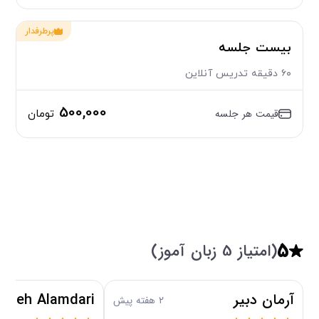
پرطرفدار
بیست جلسه
۶۰ دقیقه تدریس آنلاین
500,000
قیمت هر جلسه
تومان
5
(امتیاز 5 زبان آموز)
آرمان دبير
ezeh Alamdari
۲ هفته پیش