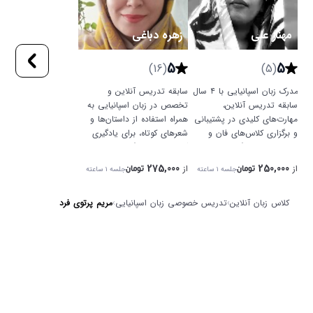
مهناز علی
زهره دباغی
5
5
(16)
(5)
مدرک زبان اسپانیایی با ۴ سال
سابقه تدریس آنلاین و
سابقه تدریس آنلاین،
تخصص در زبان اسپانیایی به
مهارت‌های کلیدی در پشتیبانی
همراه استفاده از داستان‌ها و
و برگزاری کلاس‌های فان و
شعرهای کوتاه، برای یادگیری
تعاملی، برای بزرگسالان و
آسان و جذاب گروه‌های سنی
نوجوانان با خروجی موثر.
مختلف مفید خواهد بود.
275,000
250,000
از
از
جلسه
۱ ساعته
جلسه
۱ ساعته
تومان
تومان
کلاس زبان آنلاین
›
تدریس خصوصی زبان اسپانیایی
›
مریم پرتوی فرد