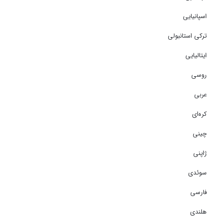
اسپانیایی
ترکی استانبولی
ایتالیایی
روسی
عربی
کره‌ای
چینی
ژاپنی
سوئدی
فارسی
هلندی