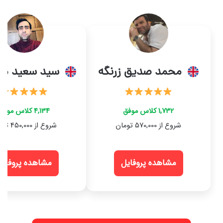
محمد صدیق زرنگه
سید سعید مو
1,732 کلاس موفق
4,134 کلاس موفق
شروع از 570,000 تومان
شروع از 450,000 تومان
مشاهده پروفایل
مشاهده پروفایل