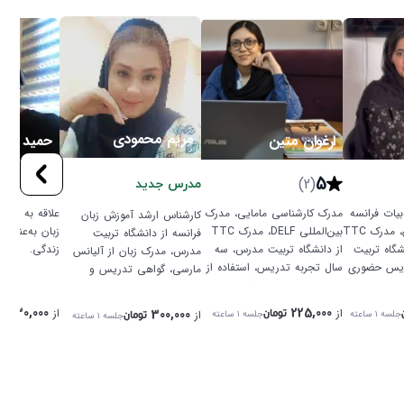
مریم محمودی
ارغوان متین
حمید ها
5
5
(3)
(2)
مدرس جدید
یات فرانسه
مدرک کارشناسی مامایی، مدرک
علاقه به تدر
کارشناس ارشد آموزش زبان
از دانشگاه اصفهان، مدرک TTC
بین‌المللی DELF، مدرک TTC
زبان به‌عنوان
فرانسه از دانشگاه تربیت
شگاه تربیت
از دانشگاه تربیت مدرس، سه
زندگی.
مدرس، مدرک زبان از آلیانس
ریس حضوری
سال تجربه تدریس، استفاده از
مارسی، گواهی تدریس و
چهار زبان،
جدیدترین متدهای آموزشی،
TTC، تجربه تدریس بیش از 6
یع و
فضای دوستانه و بدون استرس،
سال، تسلط به متدهای جدید
530,000
225,000
از
300,000
از
از
جلسه
۱ ساعته
جلسه
۱ ساعته
تومان
ت
جلسه
۱ ساعته
تومان
تمرکز بر مکالمه و
آموزش زبان.