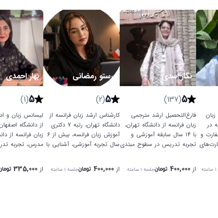
نگار اسدی
پرستو رمضانی
بهار احمدی
5
5
5
(1)
(2)
(137)
زبان
فارغ‌التحصیل ارشد مترجمی
کارشناس ارشد زبان فرانسه از
لیسانس زبان و ادب
ه در
زبان فرانسه از دانشگاه تهران،
دانشگاه تهران، رتبه 7 دکتری
ارت و
با ۱۴ سال سابقه آموزشی و
آموزش زبان فرانسه، بیش از 6
زبان فرانسه از دان
A تا B1، مهارت‌های
تجربه تدریس در سطوح مبتدی
سال تجربه آموزشی، آشنایی با
مدرس، تجربه تد
الان را
تا B2، به یادگیری زبان آموزان
روش‌های تدریس نوین، ارتباط
و آنلاین، تسلط به 
با متدهای متنوع و اصولی کمک
فرهنگی با زبان فرانسه.
رویکرد یادگیری سر
335,000
400,000
400,000
از
از
از
۱ ساعته
جلسه
۱ ساعته
جلسه
۱ ساعته
تومان
تومان
تومان
می‌کند.
لذت‌بخش.