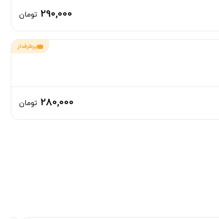
290,000
تومان
پرطرفدار
280,000
تومان