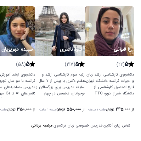
رزا قنواتی
اسوا ناصری
سپیده مهرپویان
5
5
5
(58)
(217)
(22)
دانشجوی کارشناسی ارشد زبان
رتبه سوم کارشناسی ارشد و
دانشجوی ارشد آموزش 
و ادبیات فرانسه دانشگاه تهران،
هفتم دکتری با بیش از ۷ سال
فرانسه با دو سال تجرب
فارغ‌التحصیل کارشناسی از
سابقه تدریس برای بزرگسالان و
تدریس مصاحبه‌های سف
دانشگاه شیراز، دوره TTC
نوجوانان، تخصص در چهار
کلاس‌های 1
آموزش زبان فرانسه، تجربه
مهارت زبان‌آموزی و استفاده از
متناسب با نیازهای بزرگس
تدریس چند ساله، روش
متدهای مختلف ارائه می‌شود.
ارائه می‌دهد.
350,000
550,000
245,000
از
از
از
جلسه
۱ ساعته
جلسه
۱ ساعته
جلسه
تومان
تومان
تومان
تدریس تعاملی، تقویت
مهارت‌های چهارگ
کلاس زبان آنلاین
›
تدریس خصوصی زبان فرانسوی
›
مرضیه یزدانی