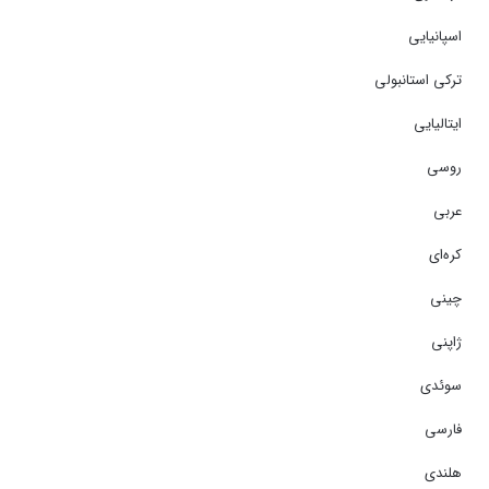
اسپانیایی
ترکی استانبولی
ایتالیایی
روسی
عربی
کره‌ای
چینی
ژاپنی
سوئدی
فارسی
هلندی