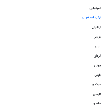
اسپانیایی
ترکی استانبولی
ایتالیایی
روسی
عربی
کره‌ای
چینی
ژاپنی
سوئدی
فارسی
هلندی