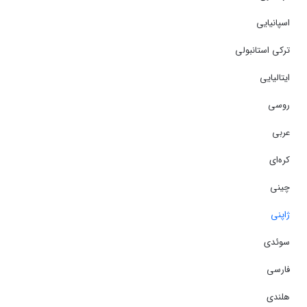
اسپانیایی
ترکی استانبولی
ایتالیایی
روسی
عربی
کره‌ای
چینی
ژاپنی
سوئدی
فارسی
هلندی