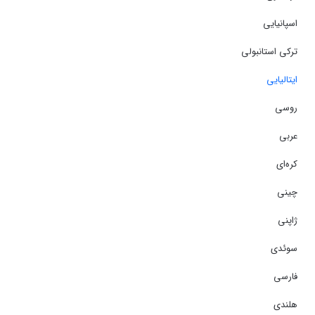
اسپانیایی
ترکی استانبولی
ایتالیایی
روسی
عربی
کره‌ای
چینی
ژاپنی
سوئدی
فارسی
هلندی