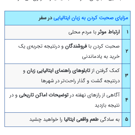
مزایای صحبت کردن به زبان ایتالیایی
در سفر
۱
ارتباط موثر
با مردم محلی
صحبت کردن با
فروشندگان
و درنتیجه تجربه‌ی یک
۲
خرید به یادماندنی
کمک گرفتن از
تابلوهای راهنمای ایتالیایی زبان
و
۳
درنتیجه گشت و گذار راحت‌تر در شهرها
آگاهی از رازهای نهفته در
توضیحات اماکن تاریخی
و در
۴
نتیجه بازدید
۵
به سادگی
طعم واقعی ایتالیا
را خواهید چشید