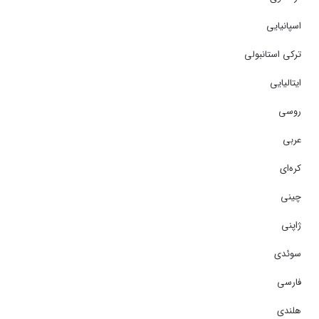
اسپانیایی
ترکی استانبولی
ایتالیایی
روسی
عربی
کره‌ای
چینی
ژاپنی
سوئدی
فارسی
هلندی