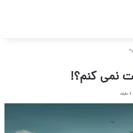
؟!
فت نمی کنم؟!
ه