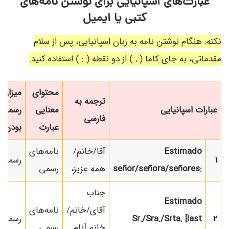
عبارت‌های اسپانیایی برای نوشتن نامه‌های
کتبی یا ایمیل
نکته: هنگام نوشتن نامه به زبان اسپانیایی، پس از سلام
مقدماتی، به جای کاما ( , ) از دو نقطه ( : ) استفاده کنید.
محتوای
میزان
ترجمه به
عبارات اسپانیایی
معنایی
رسمی
فارسی
عبارت
بودن
Estimado
آقا/خانم/
نامه‌های
1
رسمی
señor/señora/señores:
همه عزیز،
رسمی
جناب
Estimado
آقای/خانم/
نامه‌های
2
Sr./Sra./Srta. [last
رسمی
خانم [نام
رسمی