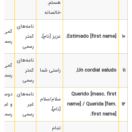
هستم.
خالصانه
نامه‌های
کمی
10
Estimado [first name]:
عزیز [نام]،
کمتر
رسمی
رسمی
نامه‌های
کمی
11
Un cordial saludo,
راستی شما
کمتر
رسمی
رسمی
Querido [masc. first
نامه‌های
دوستان
سلام/سلام
12
name] / Querida [fem.
غیر
و غیر
[نام]،
first name]:
رسمی
رسمی
تمام