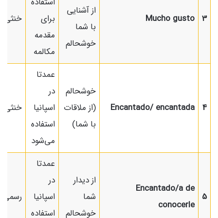
استفاده
از آشنایی
3
Mucho gusto
برای
خنثی
با شما
مقدمه
خوشحالم
مکالمه
عمدتا
خوشحالم
در
4
Encantado/ encantada
(از ملاقات
اسپانیا
خنثی
با شما)
استفاده
می‌شود
عمدتا
از دیدار
در
Encantado/a de
5
شما
اسپانیا
رسمی
conocerle
خوشحالم
استفاده