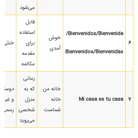
می‌شود
قابل
استفاده
Bienvenidos/Bienvenida/
خوش
6
برای
خنثی
آمدی
Bienvenidos/Bienvenidas
مقدمه
مکالمه
زمانی
خانه من
که به
دوستان
7
Mi casa es tu casa
خانه
منزل
و غیر
شماست
شخصی
رسمی
می‌روید