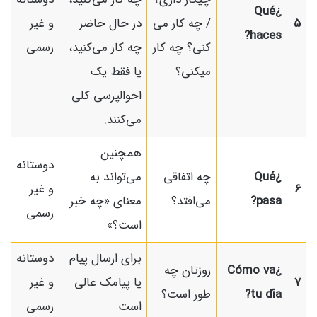
¿Qué
5
/ چه کار می
در حال حاضر
و غیر
haces?
کنی؟ چه کار
چه کار می‌کنید،
رسمی
میکنی؟
یا فقط یک
احوالپرسی کلی
می‌کنند.
همچنین
دوستانه
¿Qué
چه اتفاقی
می‌تواند به
6
و غیر
pasa?
می‌افتد؟
معنای «چه خبر
رسمی
است؟»
برای ارسال پیام
دوستانه
¿Cómo va
روزتان چه
7
یا پیامک عالی
و غیر
tu día?
طور است؟
است
رسمی