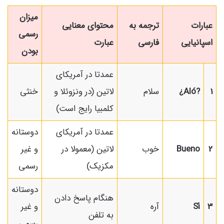
میزان
عبارات
ترجمه به
محتوای معنایی
رسمی
اسپانیایی
فارسی
عبارت
بودن
عمدتا در آمریکای
1
¿Aló?
سلام
لاتین (در ونزوئلا و
خنثی
کلمبیا رایج است)
عمدتا در آمریکای
دوستانه
2
Bueno
خوب
لاتین (معمولا در
و غیر
مکزیک)
رسمی
دوستانه
هنگام پاسخ دادن
3
Sí
آره
و غیر
به تلفن
رسمی