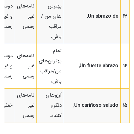
بهترین
نامه‌های
دوستان
13
Un abrazo de,
های من /
غیر
و غیر
مراقب
رسمی
رسمی
باش،
تمام
نامه‌های
دوستان
بهترین‌های
14
Un fuerte abrazo,
غیر
و غیر
من/مراقب
رسمی
رسمی
باش،
آرزوهای
نامه‌های
15
Un cariñoso saludo,
دلگرم
غیر
خنثی
کننده،
رسمی