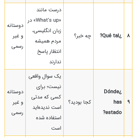
درست مانند
«What’s up» در
دوستانه
زبان انگلیسی،
8
¿Qué tal?
چه خبر؟
و غیر
مردم همیشه
رسمی
انتظار پاسخ
ندارند
یک سوال واقعی
نیست؛ برای
¿Dónde
دوستانه
کسی که مدتی
9
has
کجا بودید؟
و غیر
است ندیده‌اید
estado?
رسمی
استفاده شده
است