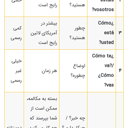
2
estáis
خنثی
هستید؟
رایج است
vosotros?
¿Cómo
بیشتر در
چطور
کمی
3
está
آمریکای لاتین
هستید؟
رسمی
usted?
رایج است
¿Cómo te
خیلی
va?/
اوضاع
4
هر زمان
غیر
¿Cómo
چطوره؟
رسمی
vas?
بسته به مکالمه،
ممکن است از
چه خبر؟ /
شما بپرسند که
چیکار داری؟
چه کار می‌کنید،
دوستانه