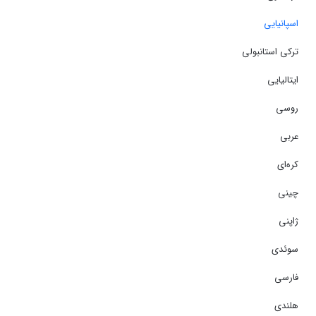
اسپانیایی
ترکی استانبولی
ایتالیایی
روسی
عربی
کره‌ای
چینی
ژاپنی
سوئدی
فارسی
هلندی