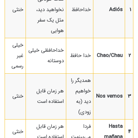
1
Adiós
خداحافظ
نخواهید دید،
خنثی
مثل یک سفر
هوایی
خیلی
خداحافظی خیلی
2
Chao/Chau
خدا حافظ
غیر
دوستانه
رسمی
همدیگر را
خواهیم
هر زمان قابل
3
Nos vemos
خنثی
دید (به
استفاده است
زودی)
Hasta
فردا
هر زمان قابل
4
خنثی
mañana
می‌بینمت
استفاده است