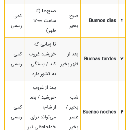
صبح‌ها (تا
صبح
کمی
2
Buenos días
ساعت 12:00
بخیر
رسمی
ظهر)
تا زمانی که
بعد از
خورشید غروب
کمی
Buenas tardes
3
ظهر بخیر
کند / بستگی
رسمی
به کشور دارد
بعد از غروب
شب
خورشید / بعد
بخیر /
از شام؛
کمی
Buenas noches
4
عصر
می‌تواند برای
رسمی
بخیر
خداحافظی نیز