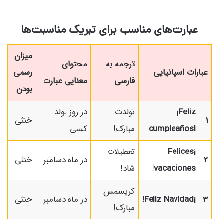
عبارت‌های مناسب برای تبریک مناسبت‌ها
میزان
ترجمه به
محتوای
عبارات اسپانیایی
رسمی
فارسی
معنایی عبارت
بودن
¡Feliz
تولدت
در روز تولد
1
خنثی
cumpleaños!
مبارک!
کسی
¡Felices
تعطیلات
2
در ماه دسامبر
خنثی
vacaciones!
شاد!
کریسمس
3
¡Feliz Navidad!
در ماه دسامبر
خنثی
مبارک!