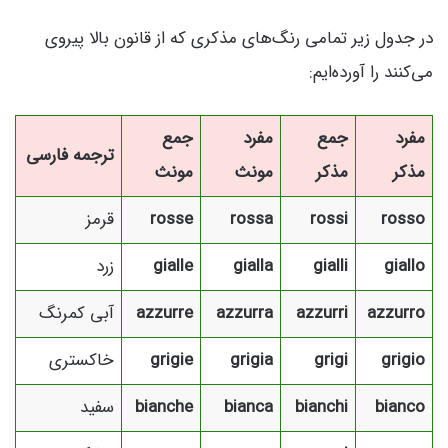
در جدول زیر تمامی رنگ‌های مذکری که از قانون بالا پیروی
می‌کنند را آورده‌ایم:
مفرد
جمع
مفرد
جمع
ترجمه فارسی
مذکر
مذکر
مونث
مونث
rosso
rossi
rossa
rosse
قرمز
giallo
gialli
gialla
gialle
زرد
azzurro
azzurri
azzurra
azzurre
آبی کمرنگ
grigio
grigi
grigia
grigie
خاکستری
bianco
bianchi
bianca
bianche
سفید