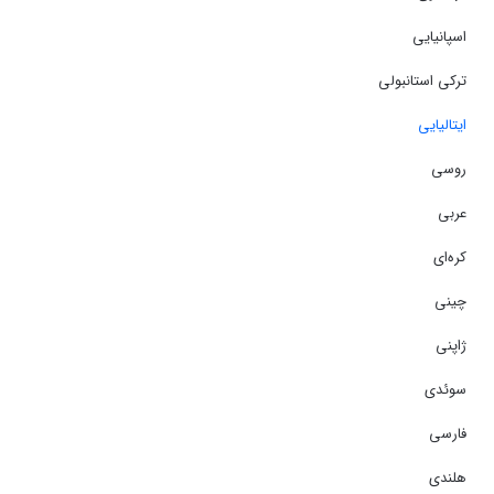
اسپانیایی
ترکی استانبولی
ایتالیایی
روسی
عربی
کره‌ای
چینی
ژاپنی
سوئدی
فارسی
هلندی