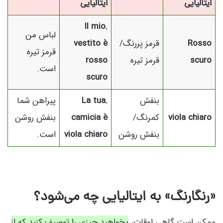
ایتالیایی
ایتالیایی
.Il mio
لباس من
Rosso
قرمز پررنگ/
vestito è
قرمز تیره
scuro
قرمز تیره
rosso
است.
scuro
بنفش
.La tua
پیراهن شما
viola chiaro
کمرنگ/
camicia è
بنفش روشن
بنفش روشن
viola chiaro
است.
«رنگارنگ» به ایتالیایی چه می‌شود؟
ممکن است گاهی اوقات،
بخواهید چیزی را توصیف کنید که از