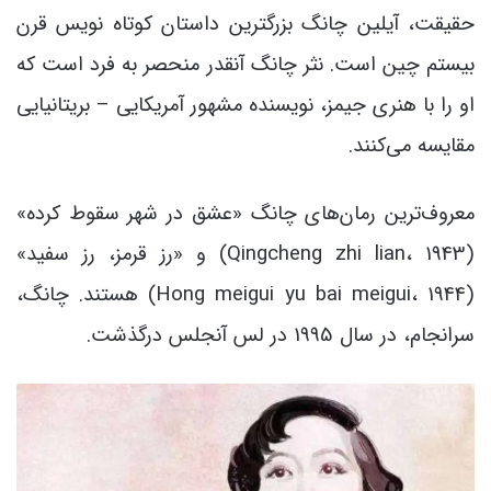
حقیقت، آیلین چانگ بزرگترین داستان کوتاه نویس قرن
بیستم چین است. نثر چانگ آنقدر منحصر به فرد است که
او را با هنری جیمز، نویسنده مشهور آمریکایی – بریتانیایی
مقایسه می‌کنند.
معروف‌ترین رمان‌های چانگ «عشق در شهر سقوط کرده»
(Qingcheng zhi lian، 1943) و «رز قرمز، رز سفید»
(Hong meigui yu bai meigui، 1944) هستند. چانگ،
سرانجام، در سال 1995 در لس آنجلس درگذشت.