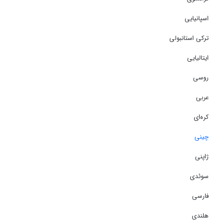
اسپانیایی
ترکی استانبولی
ایتالیایی
روسی
عربی
کره‌ای
چینی
ژاپنی
سوئدی
فارسی
هلندی