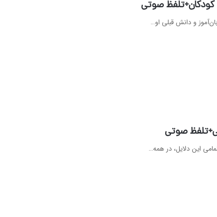
و کودکان+تلفظ صوتی
ان‌آموز و دانش قبلی او…
لی+تلفظ صوتی
امی این دلایل، در همه…