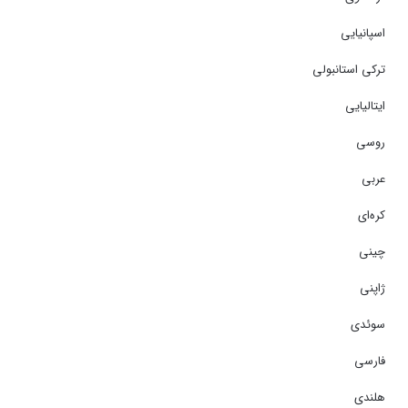
اسپانیایی
ترکی استانبولی
ایتالیایی
روسی
عربی
کره‌ای
چینی
ژاپنی
سوئدی
فارسی
هلندی