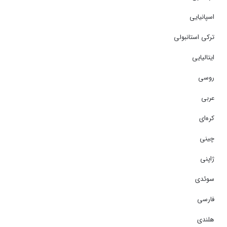
اسپانیایی
ترکی استانبولی
ایتالیایی
روسی
عربی
کره‌ای
چینی
ژاپنی
سوئدی
فارسی
هلندی