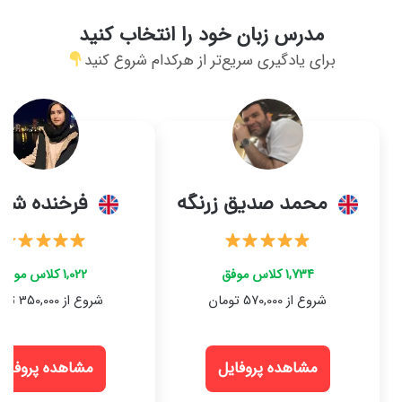
مدرس زبان خود را انتخاب کنید
برای یادگیری سریع‌تر از هرکدام شروع کنید
محمد صدیق زرنگه
فرخنده شعب
1,734 کلاس موفق
1,022 کلاس موفق
شروع از 570,000 تومان
شروع از 350,000 تومان
مشاهده پروفایل
مشاهده پروفایل