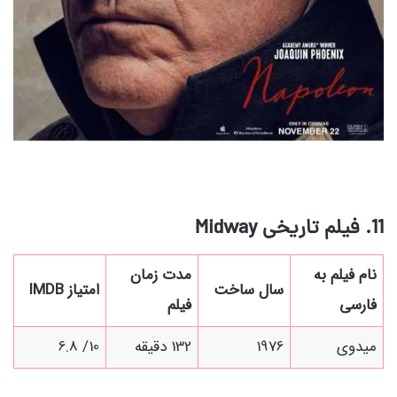
11. فیلم تاریخی
Midway
نام فیلم به
مدت زمان
سال ساخت
امتیاز IMDB
فارسی
فیلم
میدوی
1976
132 دقیقه
10/ 6.8