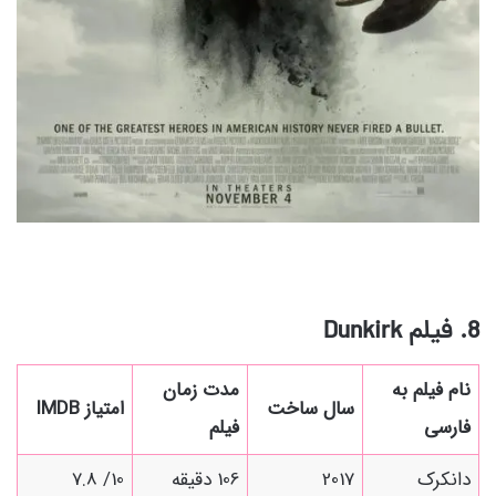
8. فیلم
Dunkirk
نام فیلم به
مدت زمان
سال ساخت
امتیاز IMDB
فارسی
فیلم
دانکرک
2017
106 دقیقه
10/ 7.8