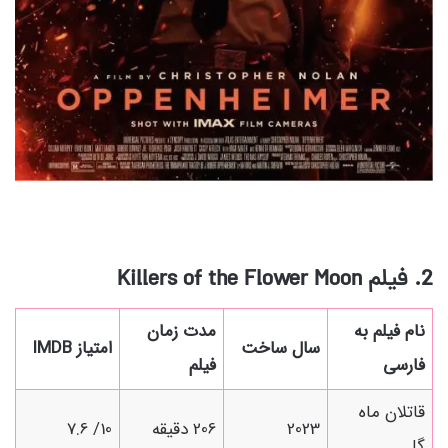
2. فیلم
Killers of the Flower Moon
نام فیلم به
مدت زمان
سال ساخت
امتیاز IMDB
فارسی
فیلم
قاتلان ماه
2023
206 دقیقه
10/ 7.6
گل