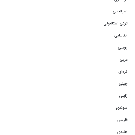
اسپانیایی
ترکی استانبولی
ایتالیایی
روسی
عربی
کره‌ای
چینی
ژاپنی
سوئدی
فارسی
هلندی