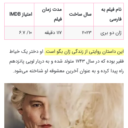
نام فیلم به
مدت زمان
سال ساخت
امتیاز IMDB
فارسی
فیلم
ژان دو بری
2023
117 دقیقه
10/ 6.7
این داستان روایتی از زندگی ژان بگو است.
او دختر یک خیاط
فقیر بوده که در سال 1743 متولد شده و به دربار لویی پانزدهم
راه پیدا کرده و به عنوان آخرین معشوقه او شناخته می‌شود.