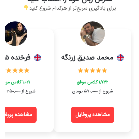
برای یادگیری سریع‌تر از هرکدام شروع کنید
محمد صدیق زرنگه
فرخنده شعب
1,732 کلاس موفق
1,021 کلاس موفق
شروع از 570,000 تومان
شروع از 350,000 تومان
مشاهده پروفایل
مشاهده پروفایل