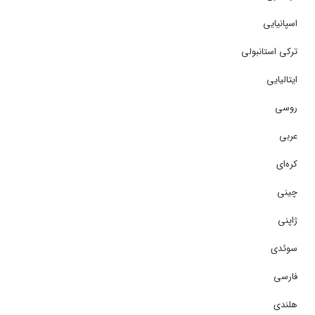
اسپانیایی
ترکی استانبولی
ایتالیایی
روسی
عربی
کره‌ای
چینی
ژاپنی
سوئدی
فارسی
هلندی