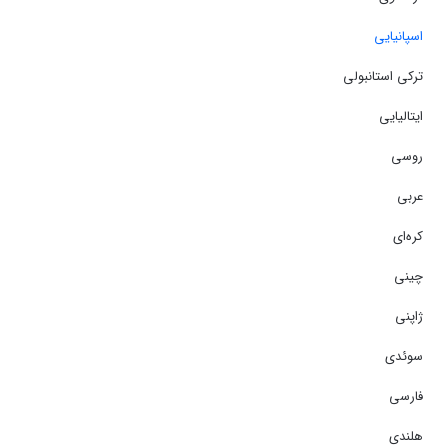
اسپانیایی
ترکی استانبولی
ایتالیایی
روسی
عربی
کره‌ای
چینی
ژاپنی
سوئدی
فارسی
هلندی