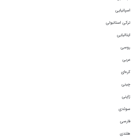
اسپانیایی
ترکی استانبولی
ایتالیایی
روسی
عربی
کره‌ای
چینی
ژاپنی
سوئدی
فارسی
هلندی