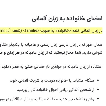
اعضای خانواده به زبان آلمانی
در زبان آلمانی کلمه «خانواده» به صورت «familie» (تلفظ: [faˈmiːli̯ə]) نوشته و خوانده می‌شود. جمع آن، یعنی «خانواده‌ها» نیز «familien» (تلفظ: [faˈmiːli̯ən]) است.
همان طور که در زبان فارسی زبان رسمی و عامیانه با یکدیگر متف
شوخی دارید.
شما مجاز نیستید که از زبان عامیانه در هر زمان و مک
استفاده از زبان عامیانه در مواردی بار معنایی
منفی
به همراه دارد، ا
هنگام ملاقات با خانواده دوست یا شریک آلمانی خود،
از شخص آلمانی زبانی احوال خانواده‌اش رابپرسید
وقتی با شخصی جدید ملاقات می‌کنید و از او سؤالاتی در مور