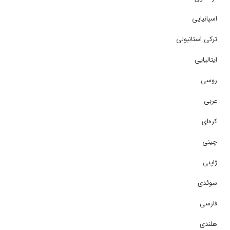
اسپانیایی
ترکی استانبولی
ایتالیایی
روسی
عربی
کره‌ای
چینی
ژاپنی
سوئدی
فارسی
هلندی