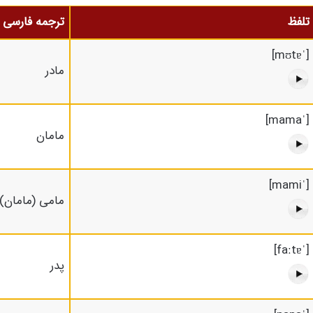
تلفظ
ترجمه فارسی
[ˈmʊtɐ]
مادر
[ˈmama]
مامان
[ˈmami]
مامی (مامان)
[ˈfaːtɐ]
پدر