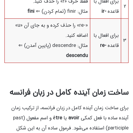
برای افعال با
فقط حرف «r» را حذف کنید.
2
قاعده
-ir
مثال: finir (تمام کردن) ⇐
fini
«-re» را حذف کرده و به جای آن «u»
برای افعال با
اضافه کنید.
3
قاعده
-re
مثال: descendre (پایین آمدن) ⇐
descendu
ساخت زمان آینده کامل در زبان فرانسه
برای ساخت زمان آینده کامل در زبان فرانسه، از ترکیب زمان
آینده ساده با فعل کمکی
avoir
یا
être
و اسم مفعول (past
participle) استفاده می‌شود. فرمول ساده آن به این شکل