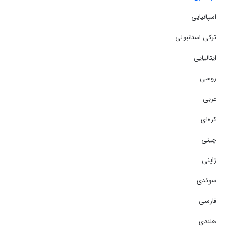
اسپانیایی
ترکی استانبولی
ایتالیایی
روسی
عربی
کره‌ای
چینی
ژاپنی
سوئدی
فارسی
هلندی