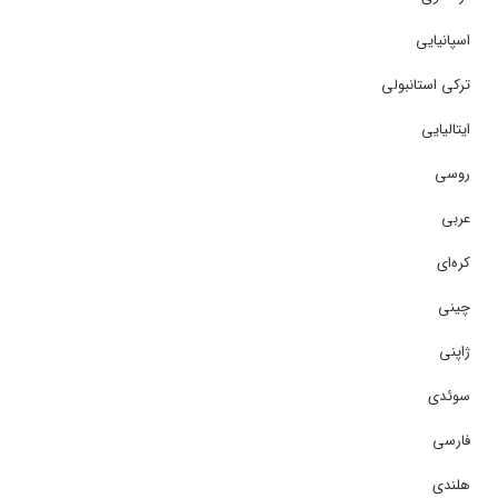
اسپانیایی
ترکی استانبولی
ایتالیایی
روسی
عربی
کره‌ای
چینی
ژاپنی
سوئدی
فارسی
هلندی