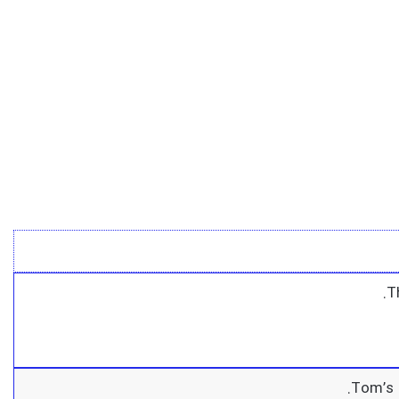
T
Tom’s f