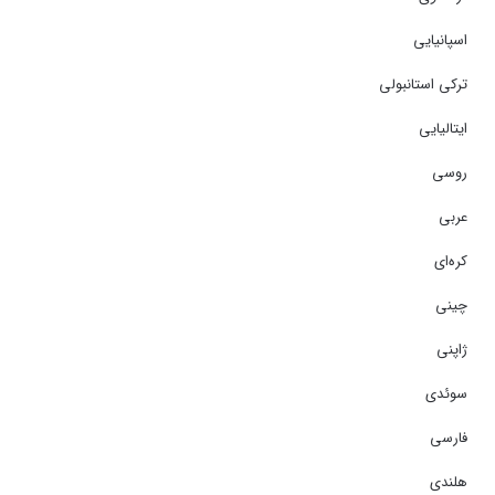
اسپانیایی
ترکی استانبولی
ایتالیایی
روسی
عربی
کره‌ای
چینی
ژاپنی
سوئدی
فارسی
هلندی