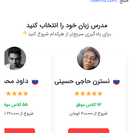
منبع:
fluentu.com
مدرس زبان خود را انتخاب کنید
برای یادگیری سریع‌تر از هرکدام شروع کنید
نسترن حاجی حسینی
داود محمو
116 کلاس موفق
55 کلاس موفق
شروع از 200,000 تومان
شروع از 220,000 تومان