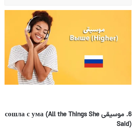
6. موسیقی сошла с ума (All the Things She
Said)