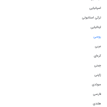
اسپانیایی
ترکی استانبولی
ایتالیایی
روسی
عربی
کره‌ای
چینی
ژاپنی
سوئدی
فارسی
هلندی