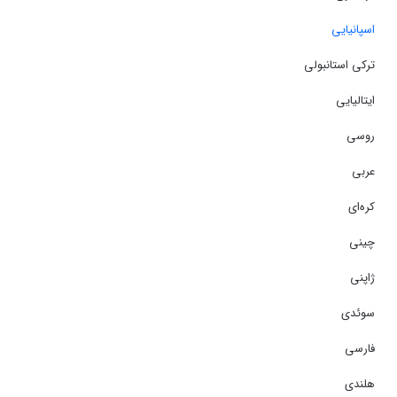
اسپانیایی
ترکی استانبولی
ایتالیایی
روسی
عربی
کره‌ای
چینی
ژاپنی
سوئدی
فارسی
هلندی