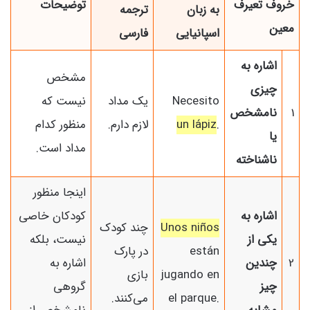
خروف تعیرف
توضیحات
به زبان
ترجمه
معین
اسپانیایی
فارسی
اشاره به
مشخص
چیزی
Necesito
یک مداد
نیست که
1
نامشخص
.
un lápiz
لازم دارم.
منظور کدام
یا
مداد است.
ناشناخته
اینجا منظور
اشاره به
کودکان خاصی
Unos niños
چند کودک
یکی از
نیست، بلکه
están
در پارک
2
چندین
اشاره به
jugando en
بازی
چیز
گروهی
el parque.
می‌کنند.