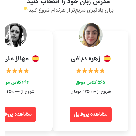
مدرس زبان خود را انتخاب کنید
برای یادگیری سریع‌تر از هرکدام شروع کنید
زهره دباغی
مهناز علی ز
565 کلاس موفق
294 کلاس موفق
شروع از 275,000 تومان
شروع از 250,000 تومان
مشاهده پروفایل
مشاهده پروفایل