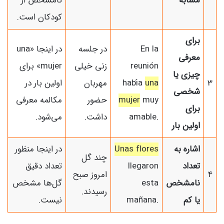
مشابه
نامشخص از
کودکان است.
برای
En la
در جلسه
در اینجا «una
معرفی
reunión
زنی خیلی
mujer» برای
چیزی یا
3
una
había
مهربان
اولین بار در
شخصی
muy
mujer
حضور
مکالمه معرفی
برای
amable.
داشت.
می‌شود.
اولین بار
اشاره به
Unas flores
در اینجا منظور
چند گل
تعداد
llegaron
تعداد دقیق
4
امروز صبح
نامشخص
esta
گل‌ها مشخص
رسیدند.
یا کم
mañana.
نیست.