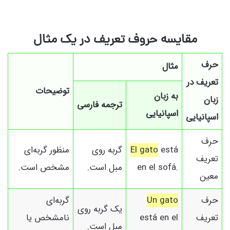
مقایسه حروف تعریف در یک مثال
حرف
مثال
تعریف در
توضیحات
به زبان
زبان
ترجمه فارسی
اسپانیایی
اسپانیایی
حرف
está
El gato
گربه روی
منظور گربه‌ای
تعریف
en el sofá.
مبل است.
مشخص است.
معین
حرف
Un gato
گربه‌ای
یک گربه روی
تعریف
está en el
نامشخص یا
مبل است.