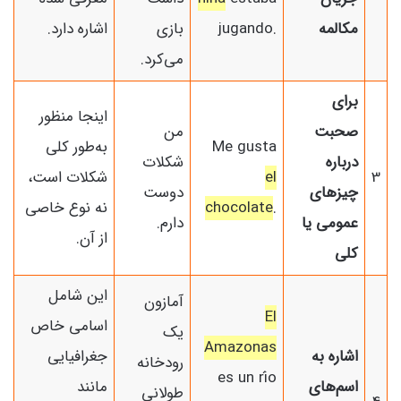
مکالمه
jugando.
بازی
اشاره دارد.
می‌کرد.
برای
اینجا منظور
صحبت
من
Me gusta
به‌طور کلی
درباره
شکلات
3
el
شکلات است،
چیزهای
دوست
.
chocolate
نه نوع خاصی
عمومی یا
دارم.
از آن.
کلی
این شامل
آمازون
El
اسامی خاص
یک
Amazonas
اشاره به
جغرافیایی
رودخانه
es un río
اسم‌های
مانند
طولانی