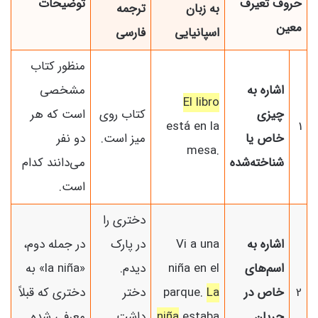
حروف تعیرف
توضیحات
به زبان
ترجمه
معین
اسپانیایی
فارسی
منظور کتاب
اشاره به
مشخصی
El libro
چیزی
کتاب روی
است که هر
está en la
1
خاص یا
میز است.
دو نفر
mesa.
شناخته‌شده
می‌دانند کدام
است.
دختری را
اشاره به
Vi a una
در پارک
در جمله دوم،
اسم‌های
niña en el
دیدم.
«la niña» به
2
خاص در
La
parque.
دختر
دختری که قبلاً
جریان
estaba
niña
داشت
معرفی شده