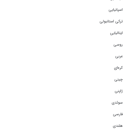
اسپانیایی
ترکی استانبولی
ایتالیایی
روسی
عربی
کره‌ای
چینی
ژاپنی
سوئدی
فارسی
هلندی