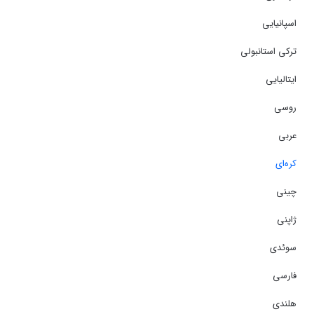
اسپانیایی
ترکی استانبولی
ایتالیایی
روسی
عربی
کره‌ای
چینی
ژاپنی
سوئدی
فارسی
هلندی