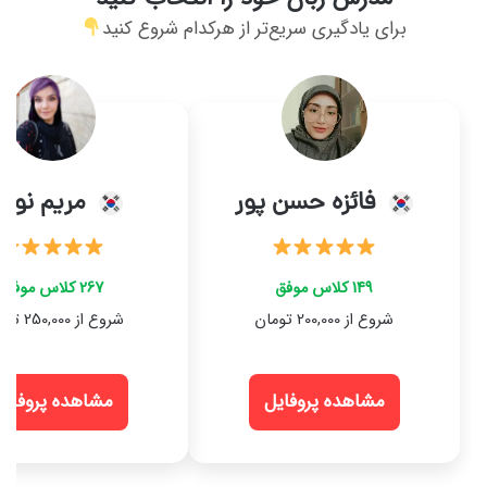
برای یادگیری سریع‌تر از هرکدام شروع کنید
فائزه حسن پور
مریم نوری
149 کلاس موفق
267 کلاس موفق
شروع از 200,000 تومان
شروع از 250,000 تومان
مشاهده پروفایل
مشاهده پروفایل