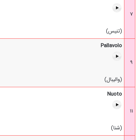
7
(تنیس)
Pallavolo
9
(والیبال)
Nuoto
11
(شنا)