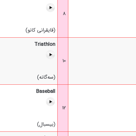
8
(قایقرانی کانو)
Triathlon
10
(سه‌گانه)
Baseball
12
(بیسبال)