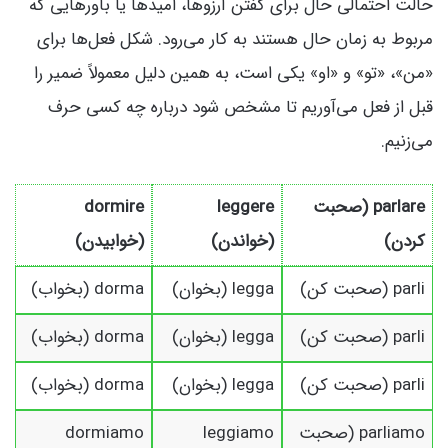
حالت احتمالی حال برای گفتن آرزوها، امیدها یا باورهایی که
مربوط به زمان حال هستند به کار می‌رود. شکل فعل‌ها برای
«من»، «تو» و «او» یکی است، به همین دلیل معمولاً ضمیر را
قبل از فعل می‌آوریم تا مشخص شود درباره چه کسی حرف
می‌زنیم.
parlare (صحبت
leggere
dormire
کردن)
(خواندن)
(خوابیدن)
parli (صحبت کن)
legga (بخوان)
dorma (بخواب)
parli (صحبت کن)
legga (بخوان)
dorma (بخواب)
parli (صحبت کن)
legga (بخوان)
dorma (بخواب)
parliamo (صحبت
leggiamo
dormiamo