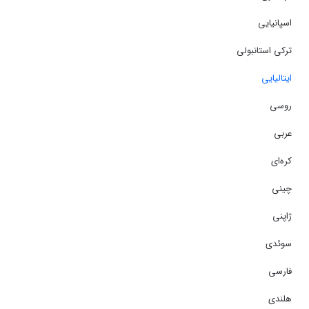
اسپانیایی
ترکی استانبولی
ایتالیایی
روسی
عربی
کره‌ای
چینی
ژاپنی
سوئدی
فارسی
هلندی