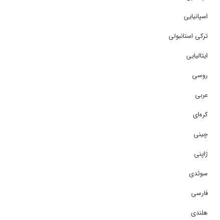
اسپانیایی
ترکی استانبولی
ایتالیایی
روسی
عربی
کره‌ای
چینی
ژاپنی
سوئدی
فارسی
هلندی