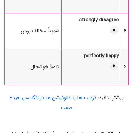
strongly disagree
4
شدیداً مخالف بودن
perfectly happy
5
کاملاً خوشحال
بیشتر بدانید:
ترکیب ها یا کالوکیشن ها در انگلیسی: قید+
صفت