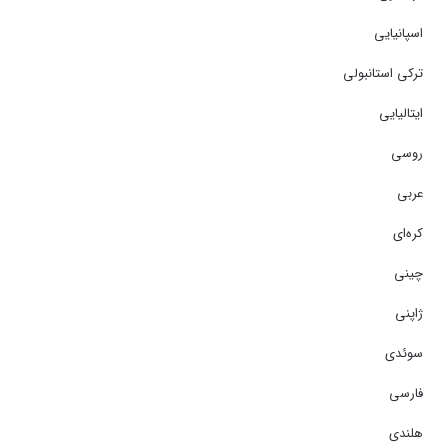
اسپانیایی
ترکی استانبولی
ایتالیایی
روسی
عربی
کره‌ای
چینی
ژاپنی
سوئدی
فارسی
هلندی