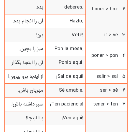
deberes.
بده.
hacer > haz
2
Hazlo.
آن را انجام بده.
3
ir > ve
¡Vete!
برو!
Pon la mesa.
میز را بچین.
poner > pon
4
Ponlo aquí.
آن را اینجا بگذار.
5
salir > sal
¡Sal de aquí!
از اینجا برو بیرون!
6
ser > sé
Sé amable.
مهربان باش.
7
tener > ten
¡Ten paciencia!
صبر داشته باش!
¡Ven aquí!
بیا اینجا!
بیا اینجا و