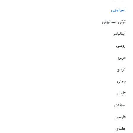
اسپانیایی
ترکی استانبولی
ایتالیایی
روسی
عربی
کره‌ای
چینی
ژاپنی
سوئدی
فارسی
هلندی