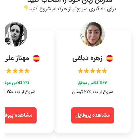
برای یادگیری سریع‌تر از هرکدام شروع کنید
زهره دباغی
مهناز علی ز
563 کلاس موفق
291 کلاس موفق
شروع از 275,000 تومان
شروع از 250,000 تومان
مشاهده پروفایل
مشاهده پروفایل