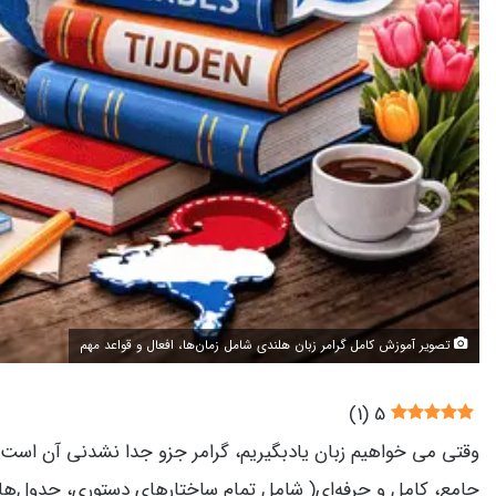
تصویر آموزش کامل گرامر زبان هلندی شامل زمان‌ها، افعال و قواعد مهم
)
1
(
5
وقتی می خواهیم زبان یادبگیریم، گرامر جزو جدا نشدنی آن است
جامع، کامل و حرفه‌ای( شامل تمام ساختارهای دستوری، جدول‌های صرف افعال، قوانین de و het، ترتیب کلمات، زمان‌ها، افعال جداشدنی، قان