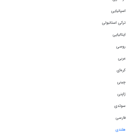
اسپانیایی
ترکی استانبولی
ایتالیایی
روسی
عربی
کره‌ای
چینی
ژاپنی
سوئدی
فارسی
هلندی