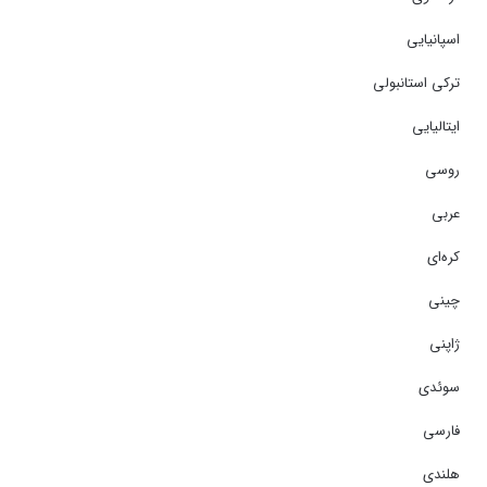
اسپانیایی
ترکی استانبولی
ایتالیایی
روسی
عربی
کره‌ای
چینی
ژاپنی
سوئدی
فارسی
هلندی