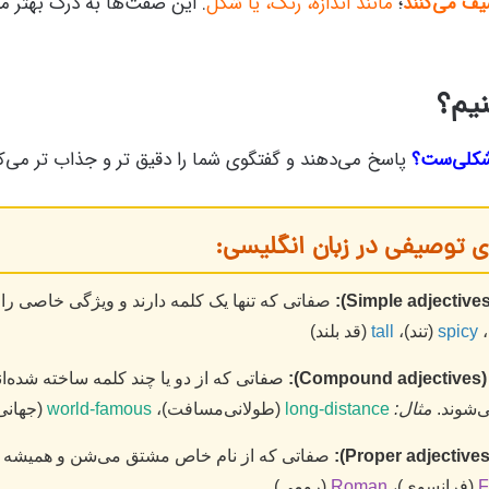
یف می‌کنند
؛
مانند اندازه، رنگ، یا شکل
. این صفت‌ها به درک بهتر مع
نیم؟
شکلی‌ست؟
پاسخ می‌دهند و گفتگوی شما را دقیق تر و جذاب تر می‌کن
 توصیفی در زبان انگلیسی:
صفاتی که تنها یک کلمه دارند و ویژگی خاصی را
،
spicy
(تند)،
tall
(قد بلند)
):
صفاتی که از دو یا چند کلمه ساخته شده‌اند
‌شوند.
مثال:
long-distance
(طولانی‌مسافت)،
world-famous
(جهانی
صفاتی که از نام خاص مشتق می‌شن و همیشه 
F
(فرانسوی)،
Roman
(رومی)