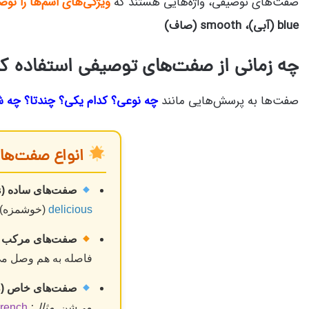
صفت‌های توصیفی، واژه‌هایی هستند که
ویژگی‌های اسم‌ها را توص
blue (آبی)، smooth (صاف)
چه زمانی از صفت‌های توصیفی استفاده ک
صفت‌ها به پرسش‌هایی مانند
چه نوعی؟ کدام یکی؟ چندتا؟ چه 
انواع صفت‌های
صفت‌های ساده (Simple adjectives):
delicious
(خوشمزه)
صفت‌های مرکب (Compound adjectives
فاصله به هم وصل می
صفت‌های خاص (Proper adjectives):
می‌شن.
مثال:
rench